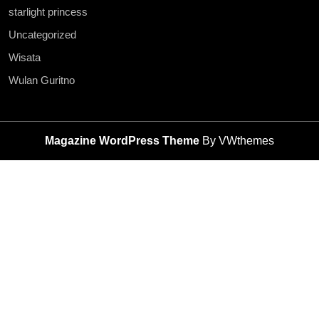
starlight princess
Uncategorized
Wisata
Wulan Guritno
Magazine WordPress Theme
By VWthemes
Scroll
Up