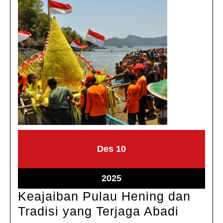
Desember
Desember
Des
10
10,
10,
2025
2025
Desember
2025
10,
Keajaiban Pulau Hening dan
2025
Keajai
Tradisi yang Terjaga Abadi