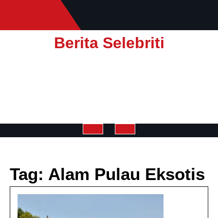
Skip
to
content
Berita Selebriti
Open
Button
Tag:
Alam Pulau Eksotis