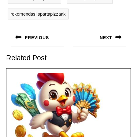
rekomendasi spartapizzaak
Navigasi
pos
PREVIOUS
NEXT
Previous
Next
post:
post:
Related Post