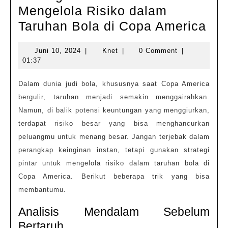
Mengelola Risiko dalam
Str
Taruhan Bola di Copa America
Pin
Juni
Knet
Juni 10, 2024
|
Knet
|
0 Comment
|
unt
10,
01:37
Men
2024
Ris
Dalam dunia judi bola, khususnya saat Copa America
bergulir, taruhan menjadi semakin menggairahkan.
da
Namun, di balik potensi keuntungan yang menggiurkan,
Tar
terdapat risiko besar yang bisa menghancurkan
Bol
peluangmu untuk menang besar. Jangan terjebak dalam
di
perangkap keinginan instan, tetapi gunakan strategi
Co
pintar untuk mengelola risiko dalam taruhan bola di
Ame
Copa America. Berikut beberapa trik yang bisa
membantumu.
Analisis Mendalam Sebelum
Bertaruh