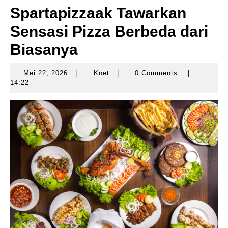
Spartapizzaak Tawarkan
Sensasi Pizza Berbeda dari
Biasanya
Mei 22, 2026
|
Knet
|
0 Comments
|
Mei
Knet
14:22
22,
2026