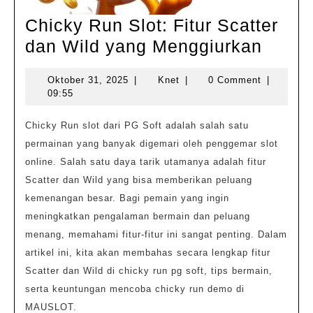
Chicky Run Slot: Fitur Scatter
Chick
dan Wild yang Menggiurkan
Run
Oktober
Knet
Oktober 31, 2025
|
Knet
|
0 Comment
|
Slot:
31,
09:55
Fitur
2025
Scatt
Chicky Run slot dari PG Soft adalah salah satu
permainan yang banyak digemari oleh penggemar slot
dan
online. Salah satu daya tarik utamanya adalah fitur
Wild
Scatter dan Wild yang bisa memberikan peluang
yang
kemenangan besar. Bagi pemain yang ingin
Mengg
meningkatkan pengalaman bermain dan peluang
menang, memahami fitur-fitur ini sangat penting. Dalam
artikel ini, kita akan membahas secara lengkap fitur
Scatter dan Wild di chicky run pg soft, tips bermain,
serta keuntungan mencoba chicky run demo di
MAUSLOT.