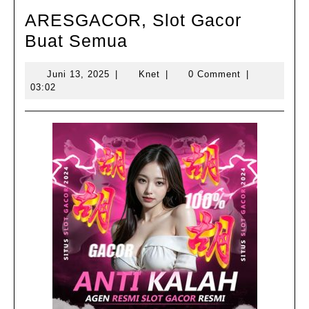
ARESGACOR, Slot Gacor
ARESGACOR,
Buat Semua
Slot
Juni
Knet
Juni 13, 2025
|
Knet
|
0 Comment
|
Gacor
13,
03:02
Buat
2025
Semua