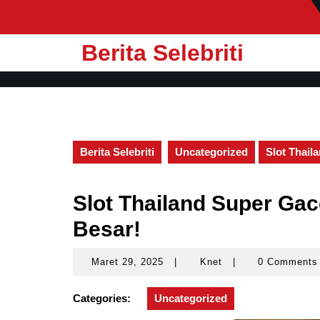
Skip
to
content
Berita Selebriti
Berita Selebriti
Uncategorized
Slot Thail
Slot Thailand Super Gac
Besar!
Maret 29, 2025
|
Knet
|
0 Comment
Maret
Knet
29,
2025
Categories:
Uncategorized