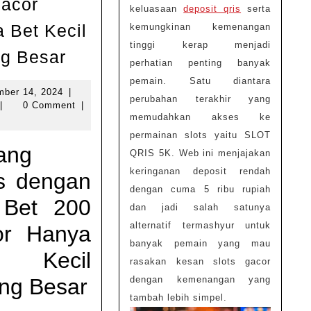
acor
keluasaan
deposit qris
serta
Slot
 Bet Kecil
kemungkinan kemenangan
Online
tinggi kerap menjadi
Menang
g Besar
Ini
perhatian penting banyak
Terus
untuk
pemain. Satu diantara
dengan
November
ber 14, 2024
|
Bermain
perubahan terakhir yang
net
14,
|
0 Comment
|
Slot
memudahkan akses ke
2024
Bet
permainan slots yaitu SLOT
ang
200
QRIS 5K. Web ini menjajakan
keringanan deposit rendah
Gacor
s dengan
dengan cuma 5 ribu rupiah
Hanya
 Bet 200
dan jadi salah satunya
Bet
alternatif termashyur untuk
or Hanya
Kecil
banyak pemain yang mau
 Kecil
Untung
rasakan kesan slots gacor
Besar
ng Besar
dengan kemenangan yang
tambah lebih simpel.