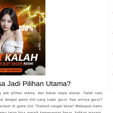
sa Jadi Pilihan Utama?
 jadi pilihan utama, dan bukan tanpa alasan. Salah satu
nal dengan game slot yang super gacor. Apa artinya gacor?
ackpot di game slot Thailand sangat besar! Walaupun kamu
kamu tetap bisa meraih kemenangan besar, bahkan maxwin.