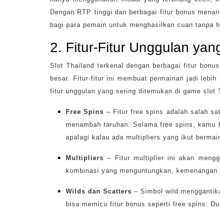
Dengan RTP tinggi dan berbagai fitur bonus mena
bagi para pemain untuk menghasilkan cuan tanpa 
2. Fitur-Fitur Unggulan ya
Slot Thailand terkenal dengan berbagai fitur bo
besar. Fitur-fitur ini membuat permainan jadi lebi
fitur unggulan yang sering ditemukan di game slot T
Free Spins
– Fitur free spins adalah salah s
menambah taruhan. Selama free spins, kamu 
apalagi kalau ada multipliers yang ikut bermai
Multipliers
– Fitur multiplier ini akan men
kombinasi yang menguntungkan, kemenangan ka
Wilds dan Scatters
– Simbol wild menggantik
bisa memicu fitur bonus seperti free spins. D