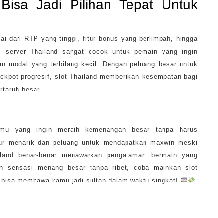
Bisa Jadi Pilihan Tepat Untuk
i dari RTP yang tinggi, fitur bonus yang berlimpah, hingga
 server Thailand sangat cocok untuk pemain yang ingin
 modal yang terbilang kecil. Dengan peluang besar untuk
ackpot progresif, slot Thailand memberikan kesempatan bagi
rtaruh besar.
kamu yang ingin meraih kemenangan besar tanpa harus
tur menarik dan peluang untuk mendapatkan maxwin meski
ailand benar-benar menawarkan pengalaman bermain yang
n sensasi menang besar tanpa ribet, coba mainkan slot
it bisa membawa kamu jadi sultan dalam waktu singkat!