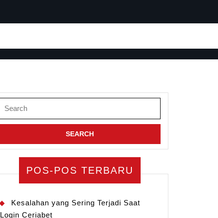
Search
for:
POS-POS TERBARU
Kesalahan yang Sering Terjadi Saat
Login Ceriabet