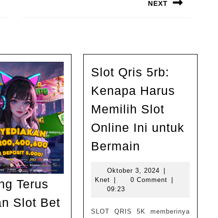
NEXT
Next
post:
Slot Qris 5rb:
Kenapa Harus
Memilih Slot
Online Ini untuk
Slot
Bermain
Qris
5rb:
Oktober
Oktober 3, 2024
|
Knet
3,
Knet
|
0 Comment
|
g Terus
Kenapa
2024
09:23
Harus
n Slot Bet
SLOT QRIS 5K memberinya
Memilih