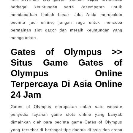
berbagai keuntungan serta kesempatan untuk
mendapatkan hadiah besar. Jika Anda merupakan
pecinta judi online, jangan ragu untuk mencoba
permainan slot gacor dan meraih keuntungan yang
menggiurkan.
Gates of Olympus >>
Situs Game Gates of
Olympus Online
Terpercaya Di Asia Online
24 Jam
Gates of Olympus merupakan salah satu website
penyedia layanan game slots online yang banyak
dimainkan oleh para pecinta game Gates of Olympus
yang tersebar di berbagai-tipe daerah di asia dan eropa