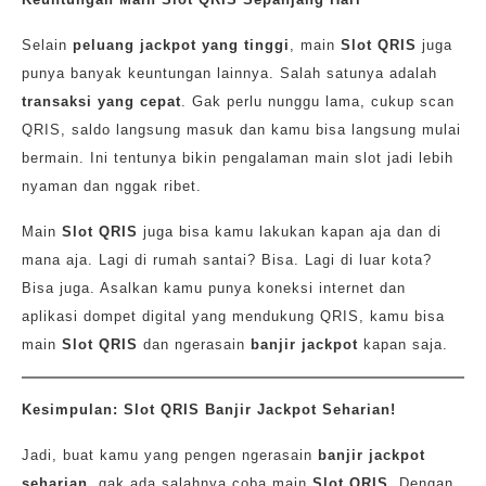
Selain
peluang jackpot yang tinggi
, main
Slot QRIS
juga
punya banyak keuntungan lainnya. Salah satunya adalah
transaksi yang cepat
. Gak perlu nunggu lama, cukup scan
QRIS, saldo langsung masuk dan kamu bisa langsung mulai
bermain. Ini tentunya bikin pengalaman main slot jadi lebih
nyaman dan nggak ribet.
Main
Slot QRIS
juga bisa kamu lakukan kapan aja dan di
mana aja. Lagi di rumah santai? Bisa. Lagi di luar kota?
Bisa juga. Asalkan kamu punya koneksi internet dan
aplikasi dompet digital yang mendukung QRIS, kamu bisa
main
Slot QRIS
dan ngerasain
banjir jackpot
kapan saja.
Kesimpulan: Slot QRIS Banjir Jackpot Seharian!
Jadi, buat kamu yang pengen ngerasain
banjir jackpot
seharian
, gak ada salahnya coba main
Slot QRIS
. Dengan