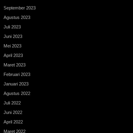
September 2023
Agustus 2023
Juli 2023
Juni 2023
Mei 2023
April 2023
Maret 2023
Februari 2023
Januari 2023
Agustus 2022
Juli 2022
Juni 2022
April 2022
Maret 2022