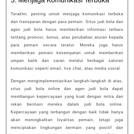
5. Menjaga Komunikasi Terbuka
Terakhir, penting untuk menjaga komunikasi terbuka
dan transparan dengan para pemain. Situs judi bola dan
agen judi bola harus memberikan informasi terbaru
tentang promosi, bonus, atau perubahan aturan kepada
para pemain secara teratur. Mereka juga harus
memberikan pemain kesempatan untuk memberikan
umpan balik dan saran melalui berbagai saluran
komunikasi seperti email, live chat, atau media sosial.
Dengan mengimplementasikan langkah-langkah di atas,
situs judi bola online dan agen judi bola dapat
membangun kepercayaan yang kuat dengan mitra dan
rekan bermain mereka dalam judi bola online.
Kepercayaan yang terbangun dengan baik tidak hanya
akan meningkatkan loyalitas pemain, tetapi juga
menciptakan lingkungan bermain yang positif dan