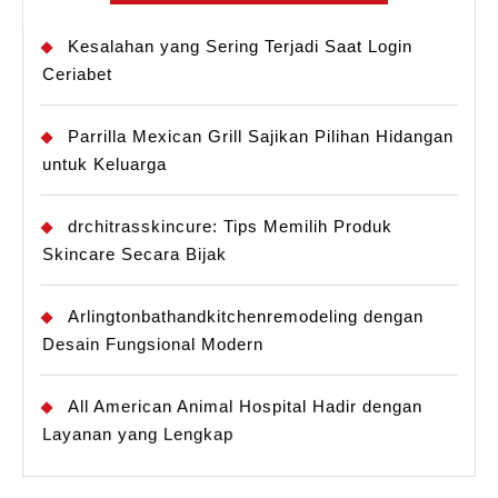
Kesalahan yang Sering Terjadi Saat Login
Ceriabet
Parrilla Mexican Grill Sajikan Pilihan Hidangan
untuk Keluarga
drchitrasskincure: Tips Memilih Produk
Skincare Secara Bijak
Arlingtonbathandkitchenremodeling dengan
Desain Fungsional Modern
All American Animal Hospital Hadir dengan
Layanan yang Lengkap