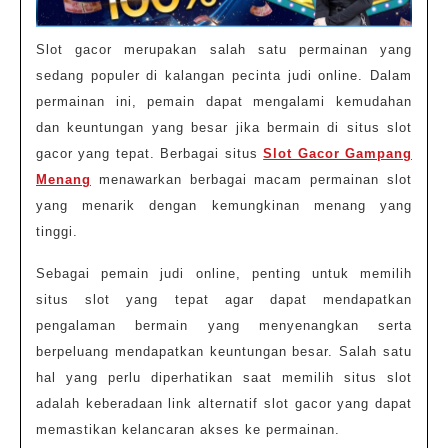
nikma
kese
Slot gacor merupakan salah satu permainan yang
tiada
sedang populer di kalangan pecinta judi online. Dalam
habi
permainan ini, pemain dapat mengalami kemudahan
dan keuntungan yang besar jika bermain di situs slot
gacor yang tepat. Berbagai situs
Slot Gacor Gampang
Menang
menawarkan berbagai macam permainan slot
yang menarik dengan kemungkinan menang yang
tinggi.
Sebagai pemain judi online, penting untuk memilih
situs slot yang tepat agar dapat mendapatkan
pengalaman bermain yang menyenangkan serta
berpeluang mendapatkan keuntungan besar. Salah satu
hal yang perlu diperhatikan saat memilih situs slot
adalah keberadaan link alternatif slot gacor yang dapat
memastikan kelancaran akses ke permainan.