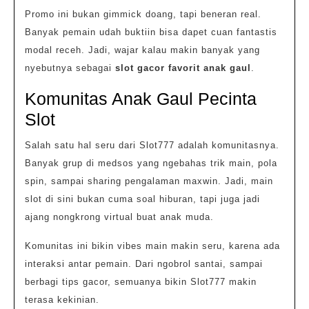
Promo ini bukan gimmick doang, tapi beneran real.
Banyak pemain udah buktiin bisa dapet cuan fantastis
modal receh. Jadi, wajar kalau makin banyak yang
nyebutnya sebagai
slot gacor favorit anak gaul
.
Komunitas Anak Gaul Pecinta
Slot
Salah satu hal seru dari Slot777 adalah komunitasnya.
Banyak grup di medsos yang ngebahas trik main, pola
spin, sampai sharing pengalaman maxwin. Jadi, main
slot di sini bukan cuma soal hiburan, tapi juga jadi
ajang nongkrong virtual buat anak muda.
Komunitas ini bikin vibes main makin seru, karena ada
interaksi antar pemain. Dari ngobrol santai, sampai
berbagi tips gacor, semuanya bikin Slot777 makin
terasa kekinian.