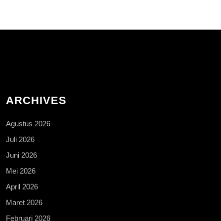
ARCHIVES
Agustus 2026
Juli 2026
Juni 2026
Mei 2026
April 2026
Maret 2026
Februari 2026