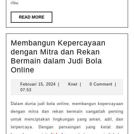
ribu.
READ
READ MORE
MORE
Membangun Kepercayaan
dengan Mitra dan Rekan
Bermain dalam Judi Bola
Membangun
Online
Kepercayaan
Februari
Knet
Februari 15, 2024
|
Knet
|
0 Comment
|
dengan
15,
07:53
Mitra
2024
dan
Dalam dunia judi bola online, membangun kepercayaan
dengan mitra dan rekan bermain sangatlah penting
Rekan
untuk menciptakan lingkungan yang aman, adil, dan
Bermain
terpercaya. Dengan persaingan yang ketat dan
dalam