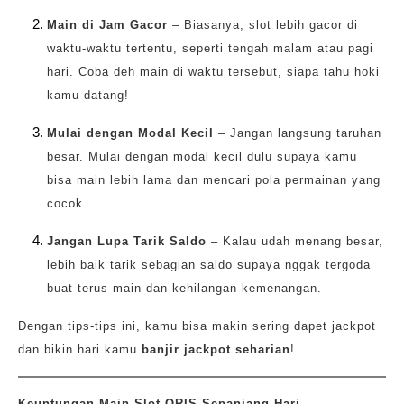
Main di Jam Gacor
– Biasanya, slot lebih gacor di
waktu-waktu tertentu, seperti tengah malam atau pagi
hari. Coba deh main di waktu tersebut, siapa tahu hoki
kamu datang!
Mulai dengan Modal Kecil
– Jangan langsung taruhan
besar. Mulai dengan modal kecil dulu supaya kamu
bisa main lebih lama dan mencari pola permainan yang
cocok.
Jangan Lupa Tarik Saldo
– Kalau udah menang besar,
lebih baik tarik sebagian saldo supaya nggak tergoda
buat terus main dan kehilangan kemenangan.
Dengan tips-tips ini, kamu bisa makin sering dapet jackpot
dan bikin hari kamu
banjir jackpot seharian
!
Keuntungan Main Slot QRIS Sepanjang Hari