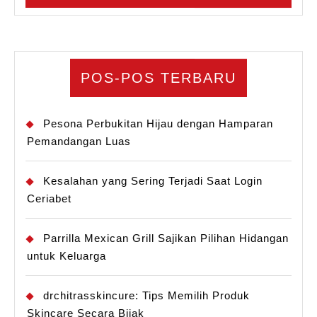
POS-POS TERBARU
Pesona Perbukitan Hijau dengan Hamparan
Pemandangan Luas
Kesalahan yang Sering Terjadi Saat Login
Ceriabet
Parrilla Mexican Grill Sajikan Pilihan Hidangan
untuk Keluarga
drchitrasskincure: Tips Memilih Produk
Skincare Secara Bijak