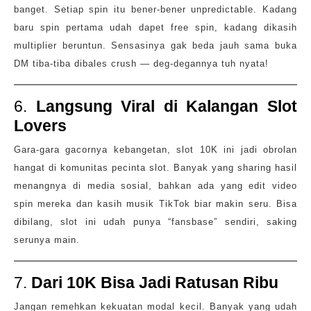
banget. Setiap spin itu bener-bener unpredictable. Kadang
baru spin pertama udah dapet free spin, kadang dikasih
multiplier beruntun. Sensasinya gak beda jauh sama buka
DM tiba-tiba dibales crush — deg-degannya tuh nyata!
6.
Langsung Viral di Kalangan Slot
Lovers
Gara-gara gacornya kebangetan, slot 10K ini jadi obrolan
hangat di komunitas pecinta slot. Banyak yang sharing hasil
menangnya di media sosial, bahkan ada yang edit video
spin mereka dan kasih musik TikTok biar makin seru. Bisa
dibilang, slot ini udah punya “fansbase” sendiri, saking
serunya main.
7.
Dari 10K Bisa Jadi Ratusan Ribu
Jangan remehkan kekuatan modal kecil. Banyak yang udah