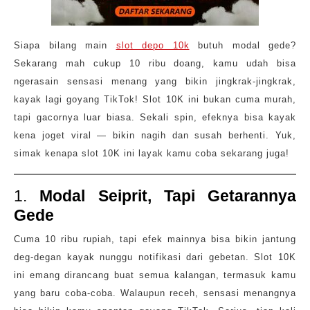
Siapa bilang main
slot depo 10k
butuh modal gede?
Sekarang mah cukup 10 ribu doang, kamu udah bisa
ngerasain sensasi menang yang bikin jingkrak-jingkrak,
kayak lagi goyang TikTok! Slot 10K ini bukan cuma murah,
tapi gacornya luar biasa. Sekali spin, efeknya bisa kayak
kena joget viral — bikin nagih dan susah berhenti. Yuk,
simak kenapa slot 10K ini layak kamu coba sekarang juga!
1.
Modal Seiprit, Tapi Getarannya
Gede
Cuma 10 ribu rupiah, tapi efek mainnya bisa bikin jantung
deg-degan kayak nunggu notifikasi dari gebetan. Slot 10K
ini emang dirancang buat semua kalangan, termasuk kamu
yang baru coba-coba. Walaupun receh, sensasi menangnya