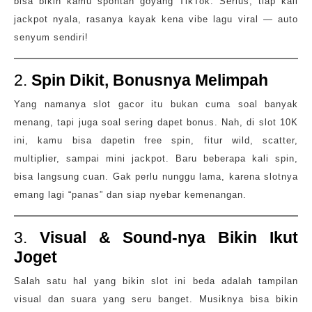
bisa bikin kamu spontan goyang TikTok. Serius, tiap kali
jackpot nyala, rasanya kayak kena vibe lagu viral — auto
senyum sendiri!
2.
Spin Dikit, Bonusnya Melimpah
Yang namanya slot gacor itu bukan cuma soal banyak
menang, tapi juga soal sering dapet bonus. Nah, di slot 10K
ini, kamu bisa dapetin free spin, fitur wild, scatter,
multiplier, sampai mini jackpot. Baru beberapa kali spin,
bisa langsung cuan. Gak perlu nunggu lama, karena slotnya
emang lagi “panas” dan siap nyebar kemenangan.
3.
Visual & Sound-nya Bikin Ikut
Joget
Salah satu hal yang bikin slot ini beda adalah tampilan
visual dan suara yang seru banget. Musiknya bisa bikin