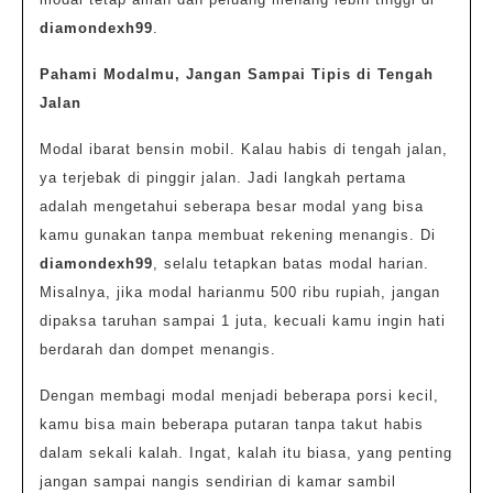
diamondexh99
.
Pahami Modalmu, Jangan Sampai Tipis di Tengah
Jalan
Modal ibarat bensin mobil. Kalau habis di tengah jalan,
ya terjebak di pinggir jalan. Jadi langkah pertama
adalah mengetahui seberapa besar modal yang bisa
kamu gunakan tanpa membuat rekening menangis. Di
diamondexh99
, selalu tetapkan batas modal harian.
Misalnya, jika modal harianmu 500 ribu rupiah, jangan
dipaksa taruhan sampai 1 juta, kecuali kamu ingin hati
berdarah dan dompet menangis.
Dengan membagi modal menjadi beberapa porsi kecil,
kamu bisa main beberapa putaran tanpa takut habis
dalam sekali kalah. Ingat, kalah itu biasa, yang penting
jangan sampai nangis sendirian di kamar sambil