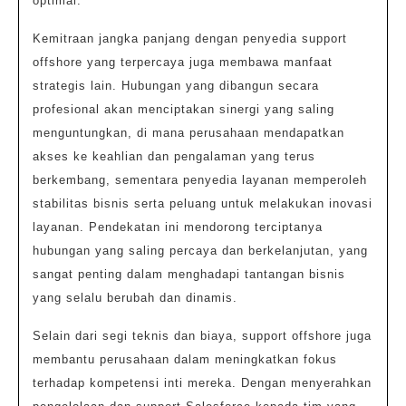
optimal.
Kemitraan jangka panjang dengan penyedia support
offshore yang terpercaya juga membawa manfaat
strategis lain. Hubungan yang dibangun secara
profesional akan menciptakan sinergi yang saling
menguntungkan, di mana perusahaan mendapatkan
akses ke keahlian dan pengalaman yang terus
berkembang, sementara penyedia layanan memperoleh
stabilitas bisnis serta peluang untuk melakukan inovasi
layanan. Pendekatan ini mendorong terciptanya
hubungan yang saling percaya dan berkelanjutan, yang
sangat penting dalam menghadapi tantangan bisnis
yang selalu berubah dan dinamis.
Selain dari segi teknis dan biaya, support offshore juga
membantu perusahaan dalam meningkatkan fokus
terhadap kompetensi inti mereka. Dengan menyerahkan