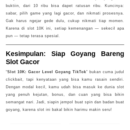
buktiin, dari 10 ribu bisa dapet ratusan ribu. Kuncinya:
sabar, pilih game yang lagi gacor, dan nikmati prosesnya.
Gak harus ngejar gede dulu, cukup nikmati tiap momen.
Karena di slot 10K ini, setiap kemenangan — sekecil apa
pun — tetap terasa spesial.
Kesimpulan: Siap Goyang Bareng
Slot Gacor
“
Slot 10K: Gacor Level Goyang TikTok
” bukan cuma judul
clickbait, tapi kenyataan yang bisa kamu rasain sendiri.
Dengan modal kecil, kamu udah bisa masuk ke dunia slot
yang penuh kejutan, bonus, dan cuan yang bisa bikin
semangat nari. Jadi, siapin jempol buat spin dan badan buat
goyang, karena slot ini bakal bikin harimu makin seru!
Navigasi