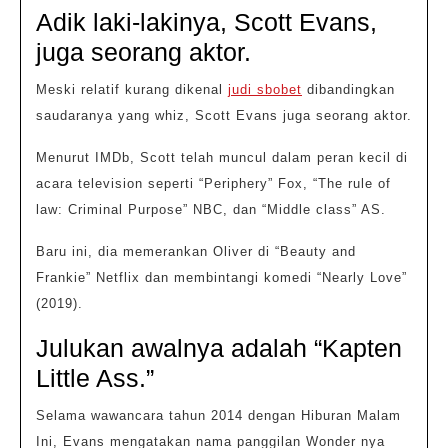
Adik laki-lakinya, Scott Evans,
juga seorang aktor.
Meski relatif kurang dikenal
judi sbobet
dibandingkan
saudaranya yang whiz, Scott Evans juga seorang aktor.
Menurut IMDb, Scott telah muncul dalam peran kecil di
acara television seperti “Periphery” Fox, “The rule of
law: Criminal Purpose” NBC, dan “Middle class” AS.
Baru ini, dia memerankan Oliver di “Beauty and
Frankie” Netflix dan membintangi komedi “Nearly Love”
(2019).
Julukan awalnya adalah “Kapten
Little Ass.”
Selama wawancara tahun 2014 dengan Hiburan Malam
Ini, Evans mengatakan nama panggilan Wonder nya