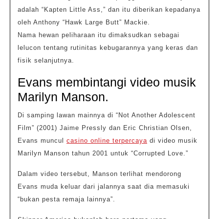
adalah “Kapten Little Ass,” dan itu diberikan kepadanya
oleh Anthony “Hawk Large Butt” Mackie.
Nama hewan peliharaan itu dimaksudkan sebagai
lelucon tentang rutinitas kebugarannya yang keras dan
fisik selanjutnya.
Evans membintangi video musik
Marilyn Manson.
Di samping lawan mainnya di “Not Another Adolescent
Film” (2001) Jaime Pressly dan Eric Christian Olsen,
Evans muncul
casino online terpercaya
di video musik
Marilyn Manson tahun 2001 untuk “Corrupted Love.”
Dalam video tersebut, Manson terlihat mendorong
Evans muda keluar dari jalannya saat dia memasuki
“bukan pesta remaja lainnya”.