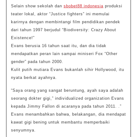
Selain show sekolah dan
sbobet88 indonesia
produksi
teater lokal, aktor “Justice fighters” ini memulai
karirnya dengan membintangi film pendidikan pendek
dari tahun 1997 berjudul “Biodiversity: Crazy About
Existence!”
Evans berusia 16 tahun saat itu, dan dia tidak
mendapatkan peran lain sampai miniseri Fox “Other
gender” pada tahun 2000.
Kulit putih mutiara Evans bukanlah sihir Hollywood, itu
nyata berkat ayahnya.
“Saya orang yang sangat beruntung, ayah saya adalah
seorang dokter gigi,” individualized organization Evans
kepada Jimmy Fallon di acaranya pada tahun 2011. .”
Evans menambahkan bahwa, belakangan, dia mendapat
kawat gigi bening untuk membantu memperbaiki
senyumnya.