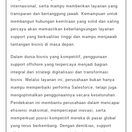
internasional, serta mampu memberikan layanan yang
transparan dan bertanggung jawab. Kemampuan untuk
membangun hubungan kemitraan yang solid dan saling
percaya akan memastikan keberlangsungan layanan
support yang berkualitas tinggi dan mampu menjawab
tantangan bisnis di masa depan.
Dalam dunia bisnis yang kompetitif, penggunaan
support offshore yang terpercaya menjadi bagian
integral dari strategi digitalisasi dan transformasi
bisnis. Melalui layanan ini, perusahaan bukan hanya
mampu memperbaiki performa Salesforce, tetapi juga
mengoptimalkan penggunaannya secara keseluruhan.
Pendekatan ini membantu perusahaan dalam mencapai
efisiensi maksimal, mempercepat inovasi, serta
memperkuat posisi kompetitif mereka di pasar global
yang terus berkembang. Dengan demikian, support