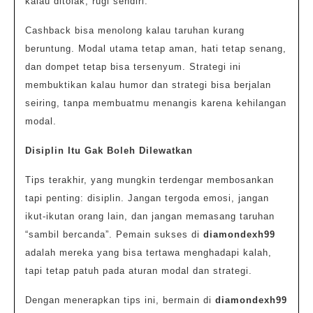
kalau ditolak, rugi sendiri.
Cashback bisa menolong kalau taruhan kurang
beruntung. Modal utama tetap aman, hati tetap senang,
dan dompet tetap bisa tersenyum. Strategi ini
membuktikan kalau humor dan strategi bisa berjalan
seiring, tanpa membuatmu menangis karena kehilangan
modal.
Disiplin Itu Gak Boleh Dilewatkan
Tips terakhir, yang mungkin terdengar membosankan
tapi penting: disiplin. Jangan tergoda emosi, jangan
ikut-ikutan orang lain, dan jangan memasang taruhan
“sambil bercanda”. Pemain sukses di
diamondexh99
adalah mereka yang bisa tertawa menghadapi kalah,
tapi tetap patuh pada aturan modal dan strategi.
Dengan menerapkan tips ini, bermain di
diamondexh99