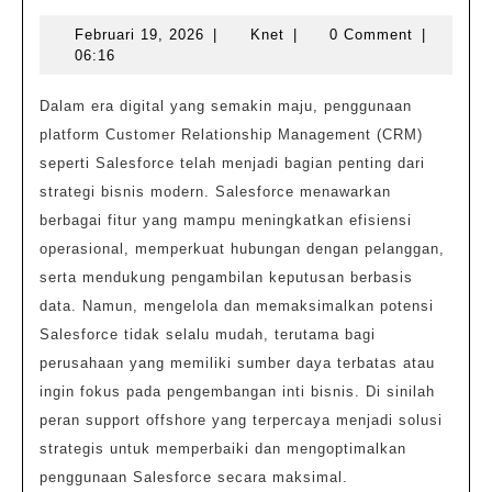
dan
Februari
Knet
Februari 19, 2026
|
Knet
|
0 Comment
|
Opti
19,
06:16
Sale
2026
Anda
Dalam era digital yang semakin maju, penggunaan
platform Customer Relationship Management (CRM)
deng
seperti Salesforce telah menjadi bagian penting dari
Supp
strategi bisnis modern. Salesforce menawarkan
Offs
berbagai fitur yang mampu meningkatkan efisiensi
Terp
operasional, memperkuat hubungan dengan pelanggan,
serta mendukung pengambilan keputusan berbasis
data. Namun, mengelola dan memaksimalkan potensi
Salesforce tidak selalu mudah, terutama bagi
perusahaan yang memiliki sumber daya terbatas atau
ingin fokus pada pengembangan inti bisnis. Di sinilah
peran support offshore yang terpercaya menjadi solusi
strategis untuk memperbaiki dan mengoptimalkan
penggunaan Salesforce secara maksimal.