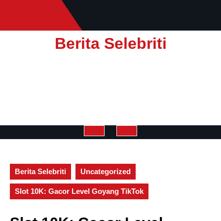
Skip
to
content
Berita Selebriti
Open
Button
Berita Selebriti
Uncategorized
Slot 10K: Gacor Level Goyang TikTok