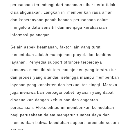
perusahaan terlindungi dari ancaman siber serta tidak
disalahgunakan. Langkah ini memberikan rasa aman
dan kepercayaan penuh kepada perusahaan dalam
mengelola data sensitif dan menjaga kerahasiaan
informasi pelanggan.
Selain aspek keamanan, faktor lain yang turut
menentukan adalah manajemen proyek dan kualitas
layanan. Penyedia support offshore terpercaya
biasanya memiliki sistem manajemen yang terstruktur
dan proses yang standar, sehingga mampu memberikan
layanan yang konsisten dan berkualitas tinggi. Mereka
juga menawarkan berbagai paket layanan yang dapat
disesuaikan dengan kebutuhan dan anggaran
perusahaan. Fleksibilitas ini memberikan kemudahan
bagi perusahaan dalam mengatur sumber daya dan
memastikan bahwa kebutuhan support terpenuhi secara