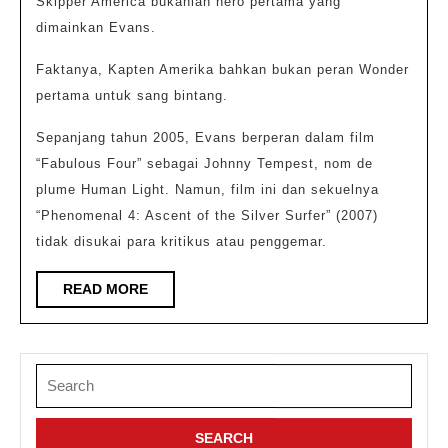
Skipper America bukanlah hero pertama yang
dimainkan Evans.
Faktanya, Kapten Amerika bahkan bukan peran Wonder
pertama untuk sang bintang.
Sepanjang tahun 2005, Evans berperan dalam film
“Fabulous Four” sebagai Johnny Tempest, nom de
plume Human Light. Namun, film ini dan sekuelnya
“Phenomenal 4: Ascent of the Silver Surfer” (2007)
tidak disukai para kritikus atau penggemar.
READ
READ MORE
MORE
Search
for: