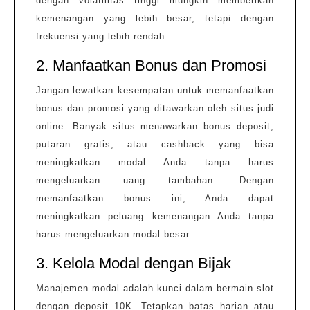
dengan volatilitas tinggi mungkin memberikan
kemenangan yang lebih besar, tetapi dengan
frekuensi yang lebih rendah.
2. Manfaatkan Bonus dan Promosi
Jangan lewatkan kesempatan untuk memanfaatkan
bonus dan promosi yang ditawarkan oleh situs judi
online. Banyak situs menawarkan bonus deposit,
putaran gratis, atau cashback yang bisa
meningkatkan modal Anda tanpa harus
mengeluarkan uang tambahan. Dengan
memanfaatkan bonus ini, Anda dapat
meningkatkan peluang kemenangan Anda tanpa
harus mengeluarkan modal besar.
3. Kelola Modal dengan Bijak
Manajemen modal adalah kunci dalam bermain slot
dengan deposit 10K. Tetapkan batas harian atau