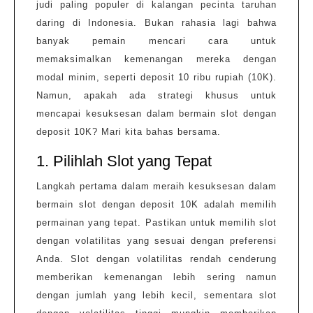
judi paling populer di kalangan pecinta taruhan
daring di Indonesia. Bukan rahasia lagi bahwa
banyak pemain mencari cara untuk
memaksimalkan kemenangan mereka dengan
modal minim, seperti deposit 10 ribu rupiah (10K).
Namun, apakah ada strategi khusus untuk
mencapai kesuksesan dalam bermain slot dengan
deposit 10K? Mari kita bahas bersama.
1. Pilihlah Slot yang Tepat
Langkah pertama dalam meraih kesuksesan dalam
bermain slot dengan deposit 10K adalah memilih
permainan yang tepat. Pastikan untuk memilih slot
dengan volatilitas yang sesuai dengan preferensi
Anda. Slot dengan volatilitas rendah cenderung
memberikan kemenangan lebih sering namun
dengan jumlah yang lebih kecil, sementara slot