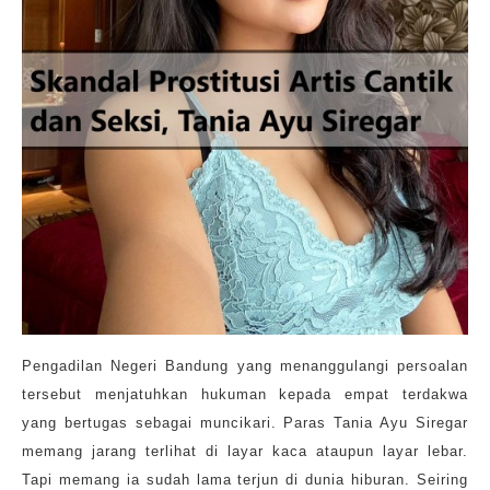
Pengadilan Negeri Bandung yang menanggulangi persoalan
tersebut menjatuhkan hukuman kepada empat terdakwa
yang bertugas sebagai muncikari. Paras Tania Ayu Siregar
memang jarang terlihat di layar kaca ataupun layar lebar.
Tapi memang ia sudah lama terjun di dunia hiburan. Seiring