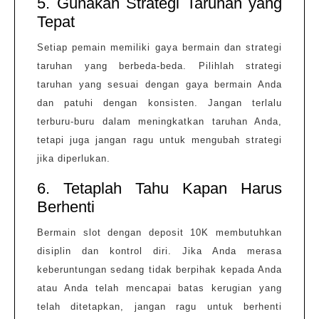
5. Gunakan Strategi Taruhan yang
Tepat
Setiap pemain memiliki gaya bermain dan strategi
taruhan yang berbeda-beda. Pilihlah strategi
taruhan yang sesuai dengan gaya bermain Anda
dan patuhi dengan konsisten. Jangan terlalu
terburu-buru dalam meningkatkan taruhan Anda,
tetapi juga jangan ragu untuk mengubah strategi
jika diperlukan.
6. Tetaplah Tahu Kapan Harus
Berhenti
Bermain slot dengan deposit 10K membutuhkan
disiplin dan kontrol diri. Jika Anda merasa
keberuntungan sedang tidak berpihak kepada Anda
atau Anda telah mencapai batas kerugian yang
telah ditetapkan, jangan ragu untuk berhenti