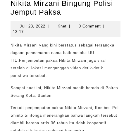
Nikita Mirzani Bingung Polisi
Nikita
Jemput Paksa
Mirzani
Juli
Knet
Juli 23, 2022
|
Knet
|
0 Comment
|
Bingung
23,
13:17
Polisi
2022
Jemput
Nikita Mirzani yang kini berstatus sebagai tersangka
dugaan pencemaran nama baik melalui UU
Paksa
ITE.Penjemputan paksa Nikita Mirzani juga viral
setelah di lokasi mengunggah video detik-detik
peristiwa tersebut.
Sampai saat ini, Nikita Mirzani masih berada di Polres
Serang Kota, Banten.
Terkait penjemputan paksa Nikita Mirzani, Kombes Pol
Shinto Silitonga menerangkan bahwa langkah tersebut
diambil karena artis 36 tahun itu tidak kooperatif
setelah ditetapkan sebagai tersangka.