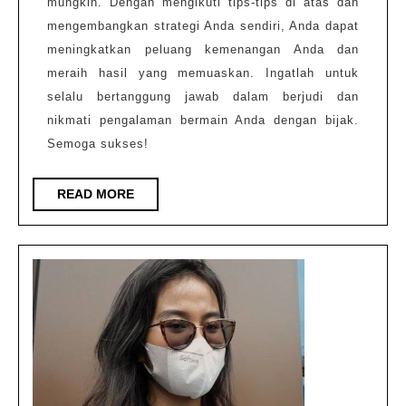
mungkin. Dengan mengikuti tips-tips di atas dan
mengembangkan strategi Anda sendiri, Anda dapat
meningkatkan peluang kemenangan Anda dan
meraih hasil yang memuaskan. Ingatlah untuk
selalu bertanggung jawab dalam berjudi dan
nikmati pengalaman bermain Anda dengan bijak.
Semoga sukses!
READ
READ MORE
MORE