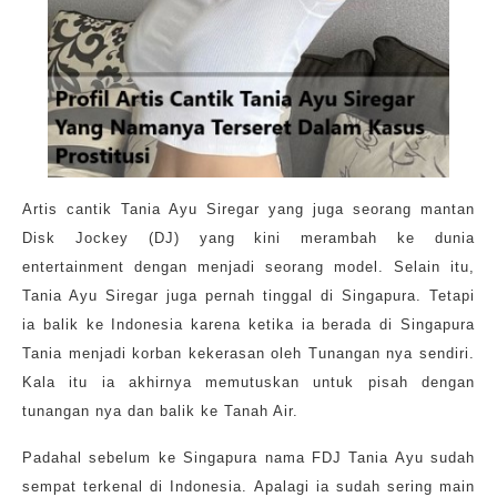
Artis cantik Tania Ayu Siregar yang juga seorang mantan
Disk Jockey (DJ) yang kini merambah ke dunia
entertainment dengan menjadi seorang model. Selain itu,
Tania Ayu Siregar juga pernah tinggal di Singapura. Tetapi
ia balik ke Indonesia karena ketika ia berada di Singapura
Tania menjadi korban kekerasan oleh Tunangan nya sendiri.
Kala itu ia akhirnya memutuskan untuk pisah dengan
tunangan nya dan balik ke Tanah Air.
Padahal sebelum ke Singapura nama FDJ Tania Ayu sudah
sempat terkenal di Indonesia. Apalagi ia sudah sering main