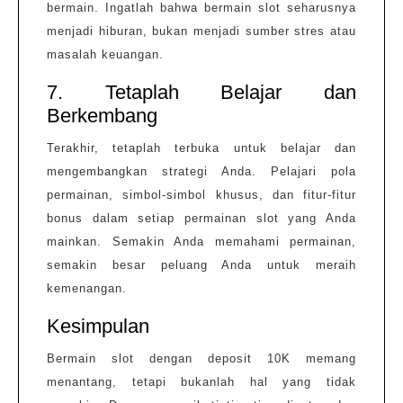
bermain. Ingatlah bahwa bermain slot seharusnya
menjadi hiburan, bukan menjadi sumber stres atau
masalah keuangan.
7. Tetaplah Belajar dan
Berkembang
Terakhir, tetaplah terbuka untuk belajar dan
mengembangkan strategi Anda. Pelajari pola
permainan, simbol-simbol khusus, dan fitur-fitur
bonus dalam setiap permainan slot yang Anda
mainkan. Semakin Anda memahami permainan,
semakin besar peluang Anda untuk meraih
kemenangan.
Kesimpulan
Bermain slot dengan deposit 10K memang
menantang, tetapi bukanlah hal yang tidak