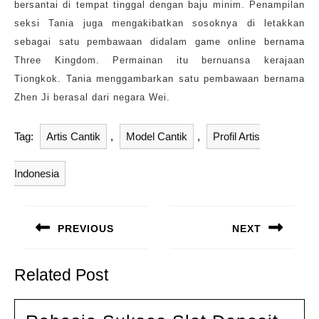
bersantai di tempat tinggal dengan baju minim. Penampilan
seksi Tania juga mengakibatkan sosoknya di letakkan
sebagai satu pembawaan didalam game online bernama
Three Kingdom. Permainan itu bernuansa kerajaan
Tiongkok. Tania menggambarkan satu pembawaan bernama
Zhen Ji berasal dari negara Wei.
Tag:
Artis Cantik
,
Model Cantik
,
Profil Artis
Indonesia
Navigasi
pos
PREVIOUS
NEXT
Previous
Next
post:
post:
Related Post