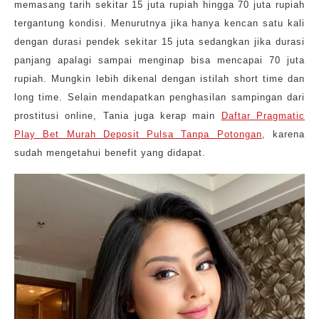
memasang tarih sekitar 15 juta rupiah hingga 70 juta rupiah
tergantung kondisi. Menurutnya jika hanya kencan satu kali
dengan durasi pendek sekitar 15 juta sedangkan jika durasi
panjang apalagi sampai menginap bisa mencapai 70 juta
rupiah. Mungkin lebih dikenal dengan istilah short time dan
long time. Selain mendapatkan penghasilan sampingan dari
prostitusi online, Tania juga kerap main
Daftar Pragmatic
Play Bet Murah Deposit Pulsa Tanpa Potongan
, karena
sudah mengetahui benefit yang didapat.