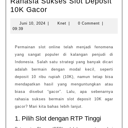
Rahasia Sukses Slot Deposit
Rahasia
10K Gacor
Sukses
Juni
Knet
Juni 10, 2024
|
Knet
|
0 Comment
|
Slot
10,
09:39
Deposit
2024
10K
Permainan slot online telah menjadi fenomena
Gacor
yang sangat populer di kalangan penjudi di
Indonesia. Salah satu strategi yang banyak dicari
adalah bermain dengan modal kecil, seperti
deposit 10 ribu rupiah (10K), namun tetap bisa
mendapatkan hasil yang menguntungkan atau
biasa disebut “gacor”. Lalu, apa sebenarnya
rahasia sukses bermain slot deposit 10K agar
gacor? Mari kita bahas lebih lanjut.
1. Pilih Slot dengan RTP Tinggi