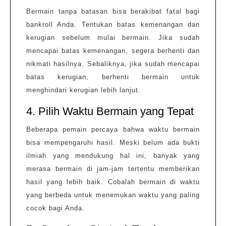
Bermain tanpa batasan bisa berakibat fatal bagi
bankroll Anda. Tentukan batas kemenangan dan
kerugian sebelum mulai bermain. Jika sudah
mencapai batas kemenangan, segera berhenti dan
nikmati hasilnya. Sebaliknya, jika sudah mencapai
batas kerugian, berhenti bermain untuk
menghindari kerugian lebih lanjut.
4. Pilih Waktu Bermain yang Tepat
Beberapa pemain percaya bahwa waktu bermain
bisa mempengaruhi hasil. Meski belum ada bukti
ilmiah yang mendukung hal ini, banyak yang
merasa bermain di jam-jam tertentu memberikan
hasil yang lebih baik. Cobalah bermain di waktu
yang berbeda untuk menemukan waktu yang paling
cocok bagi Anda.