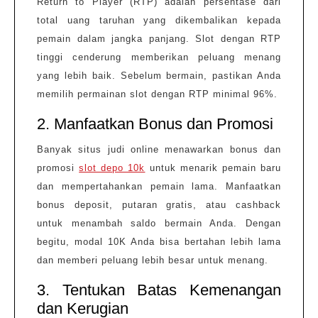
Return to Player (RTP) adalah persentase dari
total uang taruhan yang dikembalikan kepada
pemain dalam jangka panjang. Slot dengan RTP
tinggi cenderung memberikan peluang menang
yang lebih baik. Sebelum bermain, pastikan Anda
memilih permainan slot dengan RTP minimal 96%.
2. Manfaatkan Bonus dan Promosi
Banyak situs judi online menawarkan bonus dan
promosi
slot depo 10k
untuk menarik pemain baru
dan mempertahankan pemain lama. Manfaatkan
bonus deposit, putaran gratis, atau cashback
untuk menambah saldo bermain Anda. Dengan
begitu, modal 10K Anda bisa bertahan lebih lama
dan memberi peluang lebih besar untuk menang.
3. Tentukan Batas Kemenangan
dan Kerugian