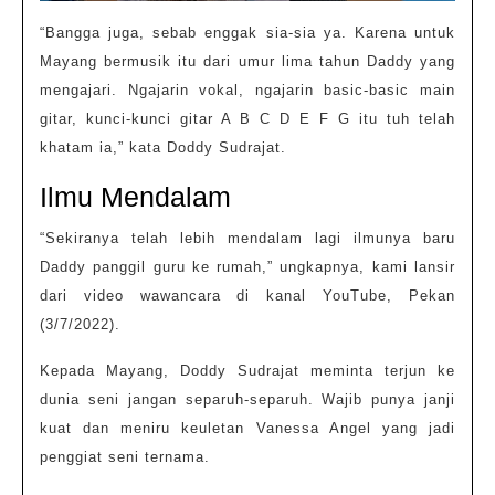
“Bangga juga, sebab enggak sia-sia ya. Karena untuk
Mayang bermusik itu dari umur lima tahun Daddy yang
mengajari. Ngajarin vokal, ngajarin basic-basic main
gitar, kunci-kunci gitar A B C D E F G itu tuh telah
khatam ia,” kata Doddy Sudrajat.
Ilmu Mendalam
“Sekiranya telah lebih mendalam lagi ilmunya baru
Daddy panggil guru ke rumah,” ungkapnya, kami lansir
dari video wawancara di kanal YouTube, Pekan
(3/7/2022).
Kepada Mayang, Doddy Sudrajat meminta terjun ke
dunia seni jangan separuh-separuh. Wajib punya janji
kuat dan meniru keuletan Vanessa Angel yang jadi
penggiat seni ternama.