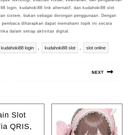
88 login, kudahoki88 link alternatif, dan kudahoki88 slot
r dan sistem, bukan sebagai dorongan penggunaan. Dengan
, pembaca diharapkan dapat memahami topik ini secara
ika dalam setiap aktivitas digital.
kudahoki88 login
,
kudahoki88 slot
,
slot online
NEXT
Next
post:
in Slot
ia QRIS,