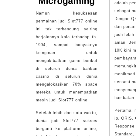
Microgaming
adalah pe
sebagai m
Namun kesuksesan
Dengan QR
permainan judi Slot777 online
dan penar
ini tak terbendung seiring
jauh lebih
berjalannya kala terhadap th.
aman. Berb
1994, sampai banyaknya
10K kini 
keinginan untuk
pembayara
mengakibatkan game berikut
memungkin
di seluruh dunia bahkan
menikmati
casino di seluruh dunia
sensasi m
mengalokasikan 70% space
menyenang
mereka untuk menempatkan
hambatan.
mesin judi Slot777 online.
Pertama, m
Setelah lebih dari satu waktu,
itu QRIS.
dunia judi Slot777 sukses
Response 
berganti ke platform online,
Standard, 