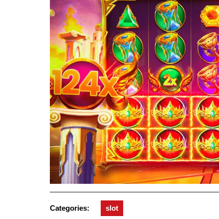
Categories:
slot