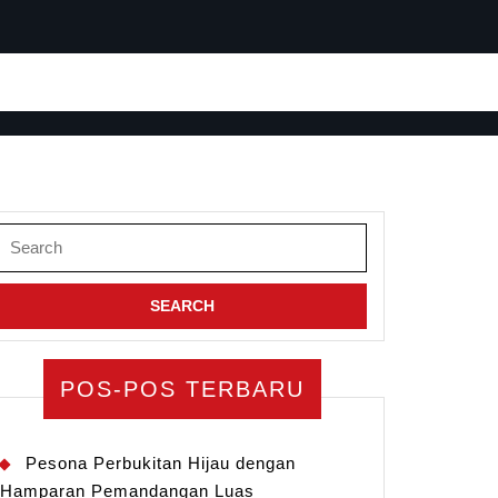
Search
for:
POS-POS TERBARU
Pesona Perbukitan Hijau dengan
Hamparan Pemandangan Luas