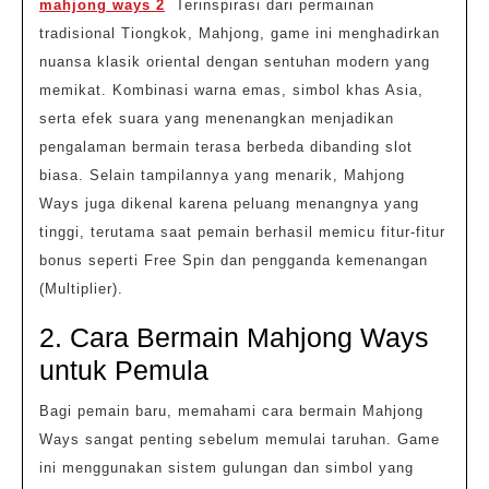
mahjong ways 2
Terinspirasi dari permainan
tradisional Tiongkok, Mahjong, game ini menghadirkan
nuansa klasik oriental dengan sentuhan modern yang
memikat. Kombinasi warna emas, simbol khas Asia,
serta efek suara yang menenangkan menjadikan
pengalaman bermain terasa berbeda dibanding slot
biasa. Selain tampilannya yang menarik, Mahjong
Ways juga dikenal karena peluang menangnya yang
tinggi, terutama saat pemain berhasil memicu fitur-fitur
bonus seperti Free Spin dan pengganda kemenangan
(Multiplier).
2. Cara Bermain Mahjong Ways
untuk Pemula
Bagi pemain baru, memahami cara bermain Mahjong
Ways sangat penting sebelum memulai taruhan. Game
ini menggunakan sistem gulungan dan simbol yang