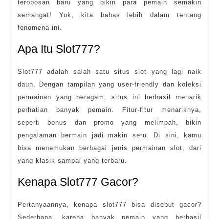
terobosan baru yang bikin para pemain semakin
semangat! Yuk, kita bahas lebih dalam tentang
fenomena ini.
Apa Itu Slot777?
Slot777 adalah salah satu situs slot yang lagi naik
daun. Dengan tampilan yang user-friendly dan koleksi
permainan yang beragam, situs ini berhasil menarik
perhatian banyak pemain. Fitur-fitur menariknya,
seperti bonus dan promo yang melimpah, bikin
pengalaman bermain jadi makin seru. Di sini, kamu
bisa menemukan berbagai jenis permainan slot, dari
yang klasik sampai yang terbaru.
Kenapa Slot777 Gacor?
Pertanyaannya, kenapa slot777 bisa disebut gacor?
Sederhana, karena banyak pemain yang berhasil