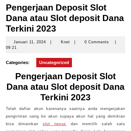
Pengerjaan Deposit Slot
Dana atau Slot deposit Dana
Terkini 2023
Januari 11, 2024
|
Knet
|
0 Comments
|
Januari
Knet
09:21
11,
2024
Categories:
Uncategorized
Pengerjaan Deposit Slot
Dana atau Slot deposit Dana
Terkini 2023
Telah daftar akun karenanya saatnya anda mengerjakan
pengiriman uang ke akun supaya akun hal yang demikian
bisa dimainkan
slot nexus
dan memilih salah satu