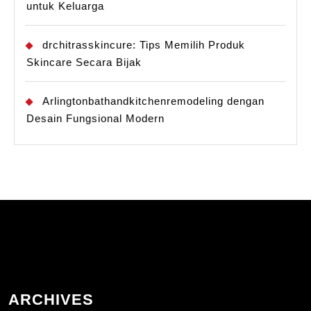
untuk Keluarga
drchitrasskincure: Tips Memilih Produk
Skincare Secara Bijak
Arlingtonbathandkitchenremodeling dengan
Desain Fungsional Modern
ARCHIVES