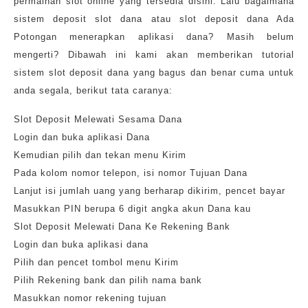
permainan slot online yang tersedia disini. Lalu bagaimana
sistem deposit slot dana atau slot deposit dana Ada
Potongan menerapkan aplikasi dana? Masih belum
mengerti? Dibawah ini kami akan memberikan tutorial
sistem slot deposit dana yang bagus dan benar cuma untuk
anda segala, berikut tata caranya:
Slot Deposit Melewati Sesama Dana
Login dan buka aplikasi Dana
Kemudian pilih dan tekan menu Kirim
Pada kolom nomor telepon, isi nomor Tujuan Dana
Lanjut isi jumlah uang yang berharap dikirim, pencet bayar
Masukkan PIN berupa 6 digit angka akun Dana kau
Slot Deposit Melewati Dana Ke Rekening Bank
Login dan buka aplikasi dana
Pilih dan pencet tombol menu Kirim
Pilih Rekening bank dan pilih nama bank
Masukkan nomor rekening tujuan