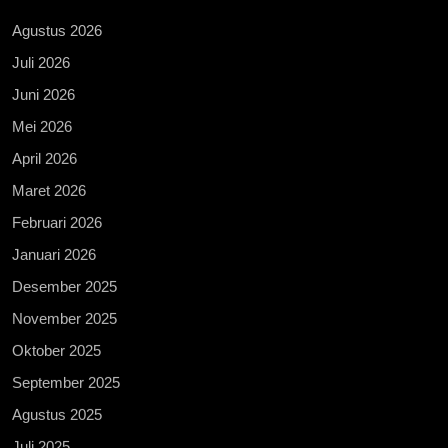
Agustus 2026
Juli 2026
Juni 2026
Mei 2026
April 2026
Maret 2026
Februari 2026
Januari 2026
Desember 2025
November 2025
Oktober 2025
September 2025
Agustus 2025
Juli 2025