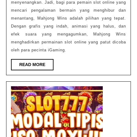
menyenangkan. Jadi, bagi para pemain slot online yang
mencari pengalaman bermain yang menghibur dan
menantang, Mahjong Wins adalah pilihan yang tepat.
Dengan grafis yang indah, animasi yang halus, dan
efek suara yang mengagumkan, Mahjong Wins
menghadirkan permainan slot online yang patut dicoba
oleh para pecinta iGaming.
READ
READ MORE
MORE