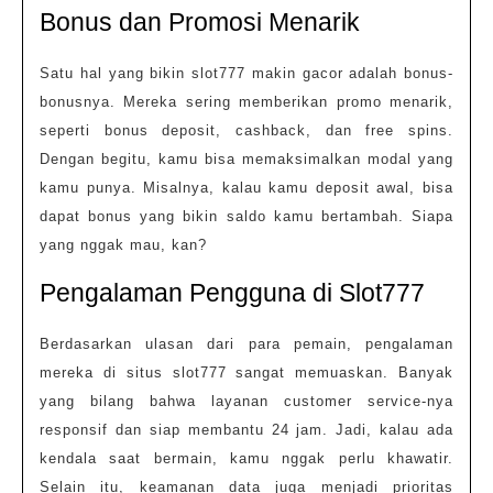
Bonus dan Promosi Menarik
Satu hal yang bikin slot777 makin gacor adalah bonus-
bonusnya. Mereka sering memberikan promo menarik,
seperti bonus deposit, cashback, dan free spins.
Dengan begitu, kamu bisa memaksimalkan modal yang
kamu punya. Misalnya, kalau kamu deposit awal, bisa
dapat bonus yang bikin saldo kamu bertambah. Siapa
yang nggak mau, kan?
Pengalaman Pengguna di Slot777
Berdasarkan ulasan dari para pemain, pengalaman
mereka di situs slot777 sangat memuaskan. Banyak
yang bilang bahwa layanan customer service-nya
responsif dan siap membantu 24 jam. Jadi, kalau ada
kendala saat bermain, kamu nggak perlu khawatir.
Selain itu, keamanan data juga menjadi prioritas