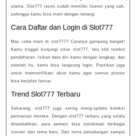
utama. Slot777 resmi sudah memiliki lisensi yang sah,
sehingga kamu bisa main dengan tenang.
Cara Daftar dan Login di Slot777
Mau coba main di slot777? Caranya gampang banget!
Kamu tinggal kunjungi situs slot777, lalu klik tombol
pendaftaran. Isikan data diri kamu dengan lengkap, dan
setelah itu, kamu bisa langsung login. Pastikan juga
untuk memverifikasi akun kamu agar semua proses
bisa berjalan lancar.
Trend Slot777 Terbaru
Sekarang, slot777 juga sering meng-update koleksi
permainan mereka. Dengan slot777 terbaru yang selalu
ditambahkan, para pemain bisa menikmati berbagai
inovasi dan tema baru. Dari tema petualangan sampai