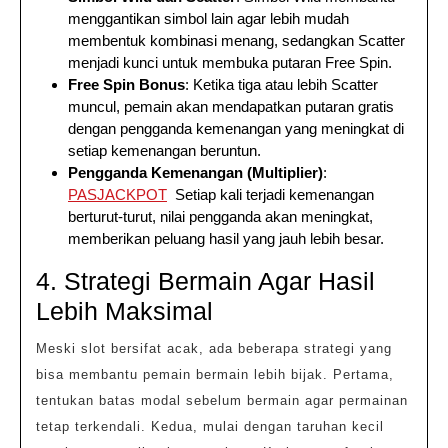
menggantikan simbol lain agar lebih mudah
membentuk kombinasi menang, sedangkan Scatter
menjadi kunci untuk membuka putaran Free Spin.
Free Spin Bonus
: Ketika tiga atau lebih Scatter
muncul, pemain akan mendapatkan putaran gratis
dengan pengganda kemenangan yang meningkat di
setiap kemenangan beruntun.
Pengganda Kemenangan (Multiplier)
:
PASJACKPOT
Setiap kali terjadi kemenangan
berturut-turut, nilai pengganda akan meningkat,
memberikan peluang hasil yang jauh lebih besar.
4. Strategi Bermain Agar Hasil
Lebih Maksimal
Meski slot bersifat acak, ada beberapa strategi yang
bisa membantu pemain bermain lebih bijak. Pertama,
tentukan batas modal sebelum bermain agar permainan
tetap terkendali. Kedua, mulai dengan taruhan kecil