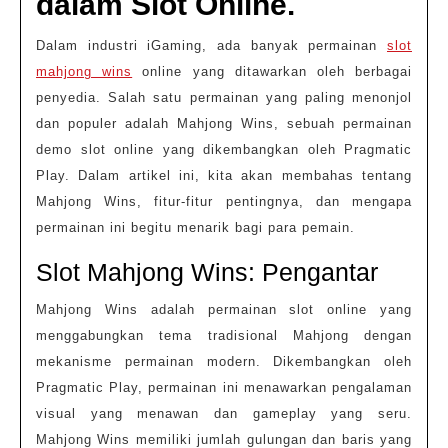
dalam Slot Online.
dalam
Slot
Dalam industri iGaming, ada banyak permainan
slot
Online.
mahjong wins
online yang ditawarkan oleh berbagai
penyedia. Salah satu permainan yang paling menonjol
dan populer adalah Mahjong Wins, sebuah permainan
demo slot online yang dikembangkan oleh Pragmatic
Play. Dalam artikel ini, kita akan membahas tentang
Mahjong Wins, fitur-fitur pentingnya, dan mengapa
permainan ini begitu menarik bagi para pemain.
Slot Mahjong Wins: Pengantar
Mahjong Wins adalah permainan slot online yang
menggabungkan tema tradisional Mahjong dengan
mekanisme permainan modern. Dikembangkan oleh
Pragmatic Play, permainan ini menawarkan pengalaman
visual yang menawan dan gameplay yang seru.
Mahjong Wins memiliki jumlah gulungan dan baris yang