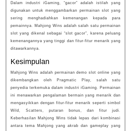
Dalam industri iGaming, “gacor” adalah istilah yang
digunakan untuk menggambarkan permainan slot yang
sering menghadiahkan kemenangan kepada para
pemainnya. Mahjong Wins adalah salah satu permainan
slot yang dikenal sebagai “slot gacor”, karena peluang
kemenangannya yang tinggi dan fitur-fitur menarik yang
ditawarkannya.
Kesimpulan
Mahjong Wins adalah permainan demo slot online yang
dikembangkan oleh Pragmatic Play, salah satu
penyedia terkemuka dalam industri iGaming. Permainan
ini menawarkan pengalaman bermain yang menarik dan
mengasyikkan dengan fitur-fitur menarik seperti simbol
Wild, Scatters, putaran bonus, dan fitur judi.
Keberhasilan Mahjong Wins tidak lepas dari kombinasi
antara tema Mahjong yang akrab dan gameplay yang