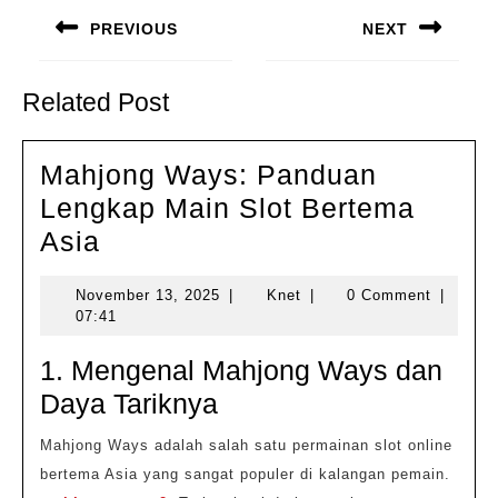
pos
PREVIOUS
NEXT
Previous
Next
post:
post:
Related Post
Mahjong Ways: Panduan
Lengkap Main Slot Bertema
Mahjong
Asia
Ways:
November
Knet
November 13, 2025
|
Knet
|
0 Comment
|
Panduan
13,
07:41
Lengkap
2025
1. Mengenal Mahjong Ways dan
Main
Daya Tariknya
Slot
Bertema
Mahjong Ways adalah salah satu permainan slot online
Asia
bertema Asia yang sangat populer di kalangan pemain.