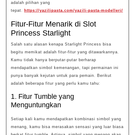
adalah pilihan yang
tepat.
https://yazilipasta.com/yazili-pasta-modelleri/
Fitur-Fitur Menarik di Slot
Princess Starlight
Salah satu alasan kenapa Starlight Princess bisa
begitu memikat adalah fitur-fitur yang ditawarkannya.
Kamu tidak hanya berputar-putar berharap
mendapatkan simbol kemenangan, tapi permainan ini
punya banyak kejutan untuk para pemain. Berikut
adalah beberapa fitur yang perlu kamu tahu:
1. Fitur Tumble yang
Menguntungkan
Setiap kali kamu mendapatkan kombinasi simbol yang
menang, kamu bisa merasakan sensasi yang luar biasa
berkat fitur tumble. Artinya, simbol yang menang akan