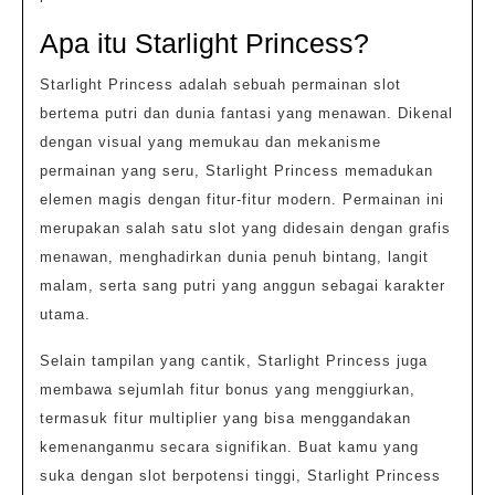
Apa itu Starlight Princess?
Starlight Princess adalah sebuah permainan slot
bertema putri dan dunia fantasi yang menawan. Dikenal
dengan visual yang memukau dan mekanisme
permainan yang seru, Starlight Princess memadukan
elemen magis dengan fitur-fitur modern. Permainan ini
merupakan salah satu slot yang didesain dengan grafis
menawan, menghadirkan dunia penuh bintang, langit
malam, serta sang putri yang anggun sebagai karakter
utama.
Selain tampilan yang cantik, Starlight Princess juga
membawa sejumlah fitur bonus yang menggiurkan,
termasuk fitur multiplier yang bisa menggandakan
kemenanganmu secara signifikan. Buat kamu yang
suka dengan slot berpotensi tinggi, Starlight Princess