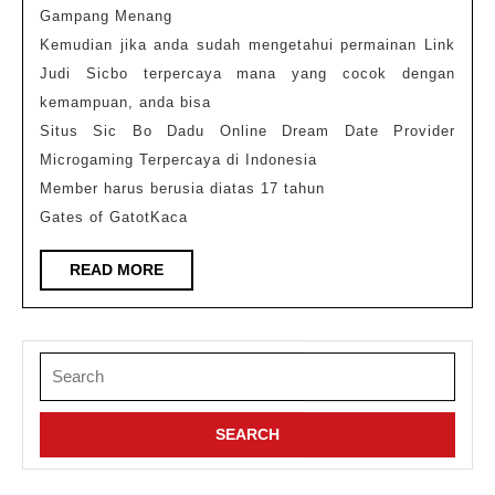
Gampang Menang
Kemudian jika anda sudah mengetahui permainan Link
Judi Sicbo terpercaya mana yang cocok dengan
kemampuan, anda bisa
Situs Sic Bo Dadu Online Dream Date Provider
Microgaming Terpercaya di Indonesia
Member harus berusia diatas 17 tahun
Gates of GatotKaca
READ
READ MORE
MORE
Search
for: