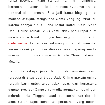
tanpa potongan yang sampai Hari Ini mempunyai
Indonesia
bermacam- macam jenis keuntungan nyatanya sangat
terkenal di Indonesia. Bisa jadi kamu bingung buat
mencari ataupun mengakses Game yang lagi viral ini,
karena adanya Situs Sicbo resmi Daftar Situs Sicbo
Dadu Online Terbaru 2024 kamu tidak perlu repot buat
membukanya lewat jaringan luar negeri. Situs Sicbo
dadu online
Terpercaya sekarang ini sudah memiliki
server resmi yang bisa diakses lewat jejaring media
manapun contohnya semacam Google Chrome ataupun
Mozilla.
Begitu banyaknya jenis dan jumlah permainan yang
tersedia di Situs Judi Sicbo Dadu Online maxwin online
terbaik kami untuk anda tidak lepas dari kerjasama
dengan provider Game / penyedia permainan resmi dari
seluruh dunia. Tinggal masuk dan melakukan deposit
anda sudah dapat menikmati permainan yang mudah