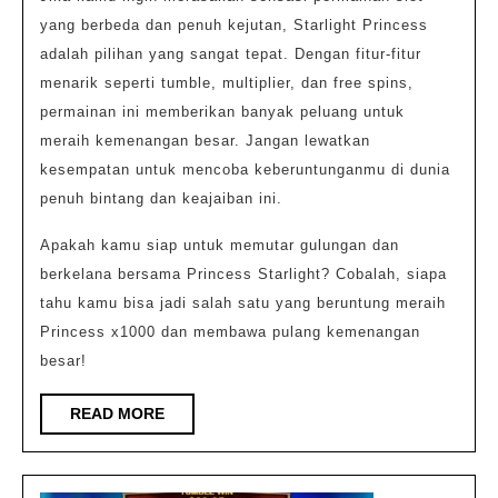
yang berbeda dan penuh kejutan, Starlight Princess
adalah pilihan yang sangat tepat. Dengan fitur-fitur
menarik seperti tumble, multiplier, dan free spins,
permainan ini memberikan banyak peluang untuk
meraih kemenangan besar. Jangan lewatkan
kesempatan untuk mencoba keberuntunganmu di dunia
penuh bintang dan keajaiban ini.
Apakah kamu siap untuk memutar gulungan dan
berkelana bersama Princess Starlight? Cobalah, siapa
tahu kamu bisa jadi salah satu yang beruntung meraih
Princess x1000 dan membawa pulang kemenangan
besar!
READ
READ MORE
MORE