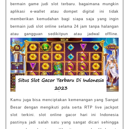
bermain game judi slot terbaru. bagaimana mungkin
aplikasi e-wallet atau dompet digital ini tidak
memberikan kemudahan bagi siapa saja yang ingin
bermain judi slot online selama 24 jam tanpa halangan
atau gangguan sedikitpun atau jadwal offline.
Kamu juga bisa menciptakan kemenangan yang Sangat
Besar dengan mengikuti pola serta RTP live jackpot
slot terkini. slot online gacor hari ini Indonesia
pastinya jadi salah satu yang sangat dicari sehingga