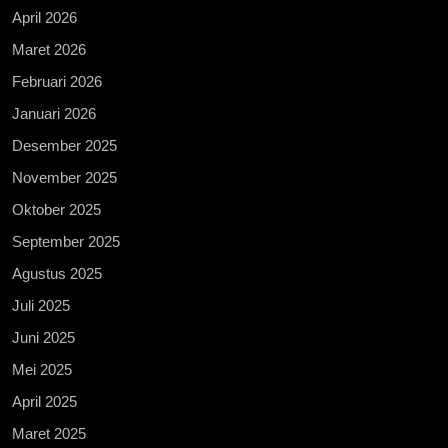
April 2026
Maret 2026
Februari 2026
Januari 2026
Desember 2025
November 2025
Oktober 2025
September 2025
Agustus 2025
Juli 2025
Juni 2025
Mei 2025
April 2025
Maret 2025