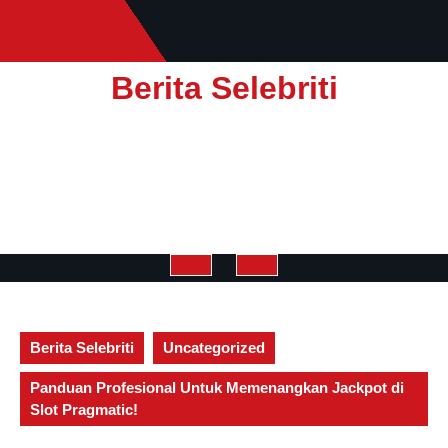
Skip
to
content
Berita Selebriti
Open
Button
Berita Selebriti
Uncategorized
Panduan Profesional Untuk Memenangkan Jackpot di
Slot Pragmatic!