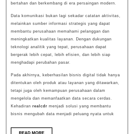
bertahan dan berkembang di era persaingan modern.
Data komunikasi bukan lagi sekadar catatan aktivitas,
melainkan sumber informasi strategis yang dapat
membantu perusahaan memahami pelanggan dan
meningkatkan kualitas layanan. Dengan dukungan
teknologi analitik yang tepat, perusahaan dapat
bergerak lebih cepat, lebih efisien, dan lebih siap
menghadapi perubahan pasar.
Pada akhirnya, keberhasilan bisnis digital tidak hanya
ditentukan oleh produk atau layanan yang ditawarkan,
tetapi juga oleh kemampuan perusahaan dalam
mengelola dan memanfaatkan data secara cerdas.
Kehadiran
realcdr
menjadi solusi yang membantu
bisnis mengubah data menjadi peluang nyata untuk
READ
READ MORE