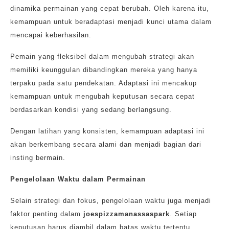
dinamika permainan yang cepat berubah. Oleh karena itu,
kemampuan untuk beradaptasi menjadi kunci utama dalam
mencapai keberhasilan.
Pemain yang fleksibel dalam mengubah strategi akan
memiliki keunggulan dibandingkan mereka yang hanya
terpaku pada satu pendekatan. Adaptasi ini mencakup
kemampuan untuk mengubah keputusan secara cepat
berdasarkan kondisi yang sedang berlangsung.
Dengan latihan yang konsisten, kemampuan adaptasi ini
akan berkembang secara alami dan menjadi bagian dari
insting bermain.
Pengelolaan Waktu dalam Permainan
Selain strategi dan fokus, pengelolaan waktu juga menjadi
faktor penting dalam
joespizzamanassaspark
. Setiap
keputusan harus diambil dalam batas waktu tertentu,