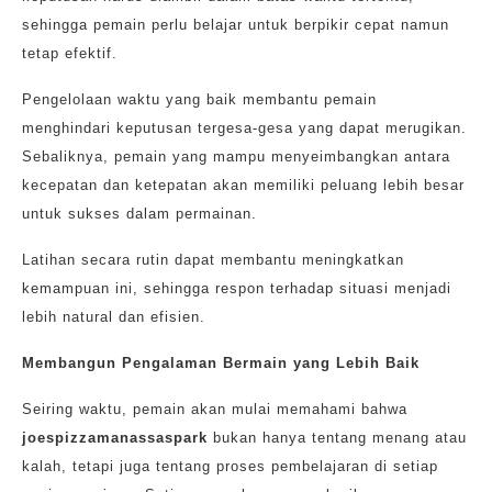
sehingga pemain perlu belajar untuk berpikir cepat namun
tetap efektif.
Pengelolaan waktu yang baik membantu pemain
menghindari keputusan tergesa-gesa yang dapat merugikan.
Sebaliknya, pemain yang mampu menyeimbangkan antara
kecepatan dan ketepatan akan memiliki peluang lebih besar
untuk sukses dalam permainan.
Latihan secara rutin dapat membantu meningkatkan
kemampuan ini, sehingga respon terhadap situasi menjadi
lebih natural dan efisien.
Membangun Pengalaman Bermain yang Lebih Baik
Seiring waktu, pemain akan mulai memahami bahwa
joespizzamanassaspark
bukan hanya tentang menang atau
kalah, tetapi juga tentang proses pembelajaran di setiap