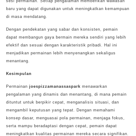
sesi permainan. Setiap pengalaman memberikan wawasan
baru yang dapat digunakan untuk meningkatkan kemampuan
di masa mendatang.
Dengan pendekatan yang sabar dan konsisten, pemain
dapat membangun gaya bermain mereka sendiri yang lebih
efektif dan sesuai dengan karakteristik pribadi. Hal ini
menjadikan permainan lebih menyenangkan sekaligus
menantang.
Kesimpulan
Permainan
joespizzamanassaspark
menawarkan
pengalaman yang dinamis dan menantang, di mana pemain
dituntut untuk berpikir cepat, menganalisis situasi, dan
mengambil keputusan yang tepat. Dengan memahami
konsep dasar, menguasai pola permainan, menjaga fokus,
serta mampu beradaptasi dengan cepat, pemain dapat
meningkatkan kualitas permainan mereka secara signifikan.