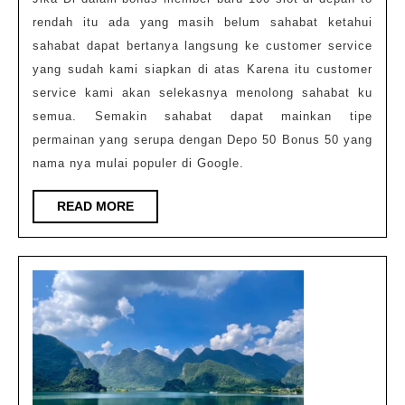
rendah itu ada yang masih belum sahabat ketahui
sahabat dapat bertanya langsung ke customer service
yang sudah kami siapkan di atas Karena itu customer
service kami akan selekasnya menolong sahabat ku
semua. Semakin sahabat dapat mainkan tipe
permainan yang serupa dengan Depo 50 Bonus 50 yang
nama nya mulai populer di Google.
READ
READ MORE
MORE