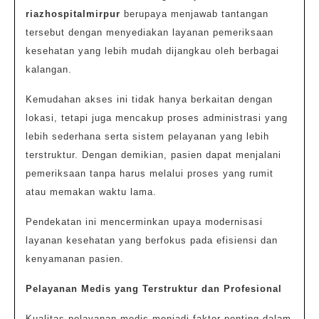
riazhospitalmirpur
berupaya menjawab tantangan
tersebut dengan menyediakan layanan pemeriksaan
kesehatan yang lebih mudah dijangkau oleh berbagai
kalangan.
Kemudahan akses ini tidak hanya berkaitan dengan
lokasi, tetapi juga mencakup proses administrasi yang
lebih sederhana serta sistem pelayanan yang lebih
terstruktur. Dengan demikian, pasien dapat menjalani
pemeriksaan tanpa harus melalui proses yang rumit
atau memakan waktu lama.
Pendekatan ini mencerminkan upaya modernisasi
layanan kesehatan yang berfokus pada efisiensi dan
kenyamanan pasien.
Pelayanan Medis yang Terstruktur dan Profesional
Kualitas pelayanan medis menjadi faktor penting dalam