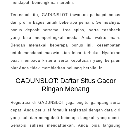
mendapati kemungkinan terpilih.
Terkecuali itu, GADUNSLOT tawarkan pelbagai bonus
dan promo bagus untuk beberapa pemain. Semisalnya,
bonus deposit pertama, free spins, serta cashback
yang bisa mempertingkat modal Anda waktu main.
Dengan memakai beberapa bonus ini, kesempatan
untuk mendapat maxwin kian lebar terbuka. Nyatakan
buat membaca kriteria serta keputusan yang berjalan
biar Anda tidak membiarkan peluang bernilai ini.
GADUNSLOT: Daftar Situs Gacor
Ringan Menang
Registrasi di GADUNSLOT juga begitu gampang serta
cepat. Anda perlu isi formulir registrasi dengan data diri
yang sah dan meng ikuti beberapa langkah yang diberi.
Sehabis sukses mendaftarkan, Anda bisa langsung