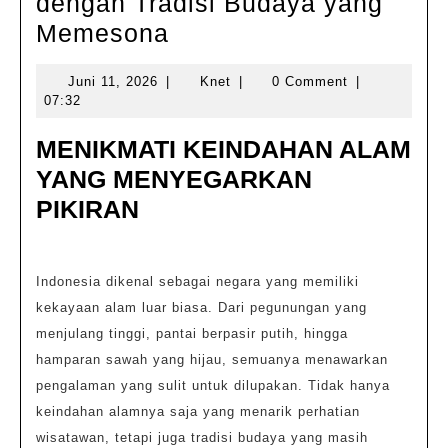
dengan Tradisi Budaya yang
Destinasi
Memesona
Alam
Juni
Knet
Juni 11, 2026
|
Knet
|
0 Comment
|
Menarik
11,
07:32
dengan
2026
MENIKMATI KEINDAHAN ALAM
Tradisi
YANG MENYEGARKAN
Budaya
PIKIRAN
yang
Memesona
Indonesia dikenal sebagai negara yang memiliki
kekayaan alam luar biasa. Dari pegunungan yang
menjulang tinggi, pantai berpasir putih, hingga
hamparan sawah yang hijau, semuanya menawarkan
pengalaman yang sulit untuk dilupakan. Tidak hanya
keindahan alamnya saja yang menarik perhatian
wisatawan, tetapi juga tradisi budaya yang masih