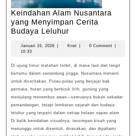
Keindahan Alam Nusantara
yang Menyimpan Cerita
Keindahan
Budaya Leluhur
Alam
Januari
Knet
Januari 16, 2026
|
Knet
|
0 Comment
|
Nusantara
16,
10:33
yang
2026
Menyimpan
Di ujung timur matahari terbit, di mana laut dan langit
bertemu dalam senandung jingga, Nusantara menanti
Cerita
untuk diceritakan. Pulau-pulau yang berjajar bak
Budaya
permata, hutan yang berbisik lirih, gunung yang
Leluhur
menjulang menembus awan—semuanya bukan sekadar
pemandangan, tetapi lembaran sejarah dan budaya
leluhur yang terpatri dalam setiap helaan napas alam.
Di balik keindahan visualnya, tersimpan kisah yang
menunggu untuk disentuh, dirasakan, dan dipahami