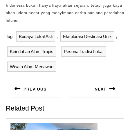
Indonesia bukan hanya kaya akan sejarah, tetapi juga kaya
akan udara segar yang menyimpan cerita panjang peradaban
leluhur.
Tag:
Budaya Lokal Asli
,
Eksplorasi Destinasi Unik
,
Keindahan Alam Tropis
,
Pesona Tradisi Lokal
,
Wisata Alam Menawan
Navigasi
pos
PREVIOUS
NEXT
Previous
Next
post:
post:
Related Post