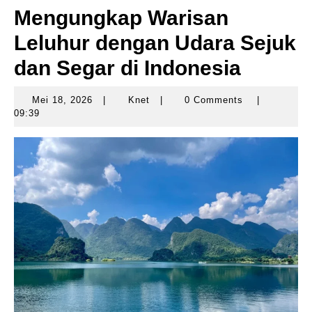
Mengungkap Warisan
Leluhur dengan Udara Sejuk
dan Segar di Indonesia
Mei 18, 2026
|
Knet
|
0 Comments
|
Mei
Knet
09:39
18,
2026