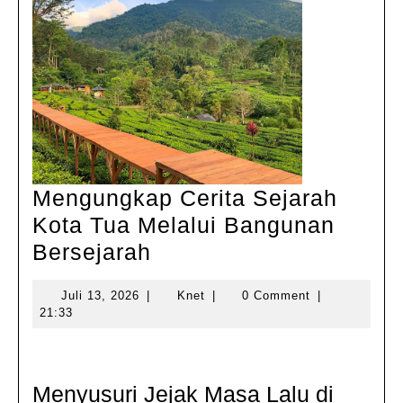
Mengungkap Cerita Sejarah
Kota Tua Melalui Bangunan
Mengungkap
Bersejarah
Cerita
Juli
Knet
Juli 13, 2026
|
Knet
|
0 Comment
|
Sejarah
13,
21:33
Kota
2026
Tua
Melalui
Menyusuri Jejak Masa Lalu di