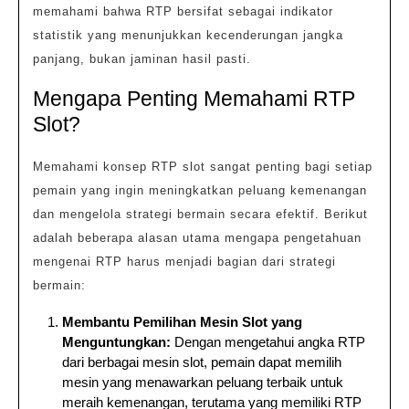
memahami bahwa RTP bersifat sebagai indikator
statistik yang menunjukkan kecenderungan jangka
panjang, bukan jaminan hasil pasti.
Mengapa Penting Memahami RTP
Slot?
Memahami konsep RTP slot sangat penting bagi setiap
pemain yang ingin meningkatkan peluang kemenangan
dan mengelola strategi bermain secara efektif. Berikut
adalah beberapa alasan utama mengapa pengetahuan
mengenai RTP harus menjadi bagian dari strategi
bermain:
Membantu Pemilihan Mesin Slot yang
Menguntungkan:
Dengan mengetahui angka RTP
dari berbagai mesin slot, pemain dapat memilih
mesin yang menawarkan peluang terbaik untuk
meraih kemenangan, terutama yang memiliki RTP