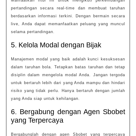
Manfaatkan fitur ini untuk mengikuti perkembangan
pertandingan secara real-time dan membuat taruhan
berdasarkan informasi terkini. Dengan bermain secara
live, Anda dapat memanfaatkan peluang yang muncul
selama pertandingan.
5. Kelola Modal dengan Bijak
Manajemen modal yang baik adalah kunci kesuksesan
dalam taruhan bola. Tetapkan batas taruhan dan tetap
disiplin dalam mengelola modal Anda. Jangan tergoda
untuk bertaruh lebih dari yang Anda mampu dan hindari
risiko yang tidak perlu. Hanya bertaruh dengan jumlah
yang Anda siap untuk kehilangan.
6. Bergabung dengan Agen Sbobet
yang Terpercaya
Bergabunglah dengan agen Sbobet yang terpercaya