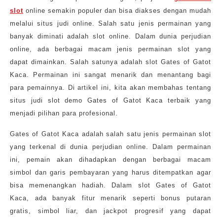
slot
online semakin populer dan bisa diakses dengan mudah
melalui situs judi online. Salah satu jenis permainan yang
banyak diminati adalah slot online. Dalam dunia perjudian
online, ada berbagai macam jenis permainan slot yang
dapat dimainkan. Salah satunya adalah slot Gates of Gatot
Kaca. Permainan ini sangat menarik dan menantang bagi
para pemainnya. Di artikel ini, kita akan membahas tentang
situs judi slot demo Gates of Gatot Kaca terbaik yang
menjadi pilihan para profesional.
Gates of Gatot Kaca adalah salah satu jenis permainan slot
yang terkenal di dunia perjudian online. Dalam permainan
ini, pemain akan dihadapkan dengan berbagai macam
simbol dan garis pembayaran yang harus ditempatkan agar
bisa memenangkan hadiah. Dalam slot Gates of Gatot
Kaca, ada banyak fitur menarik seperti bonus putaran
gratis, simbol liar, dan jackpot progresif yang dapat