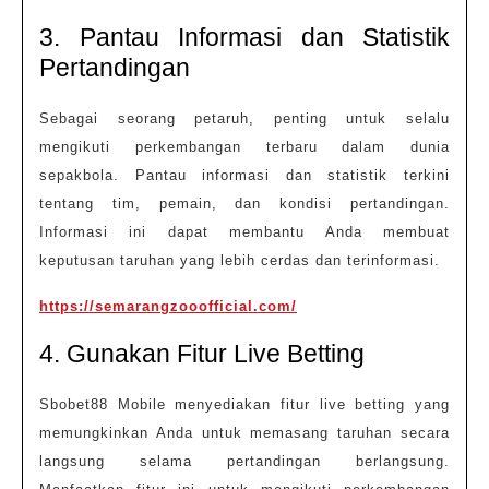
3. Pantau Informasi dan Statistik
Pertandingan
Sebagai seorang petaruh, penting untuk selalu
mengikuti perkembangan terbaru dalam dunia
sepakbola. Pantau informasi dan statistik terkini
tentang tim, pemain, dan kondisi pertandingan.
Informasi ini dapat membantu Anda membuat
keputusan taruhan yang lebih cerdas dan terinformasi.
https://semarangzooofficial.com/
4. Gunakan Fitur Live Betting
Sbobet88 Mobile menyediakan fitur live betting yang
memungkinkan Anda untuk memasang taruhan secara
langsung selama pertandingan berlangsung.