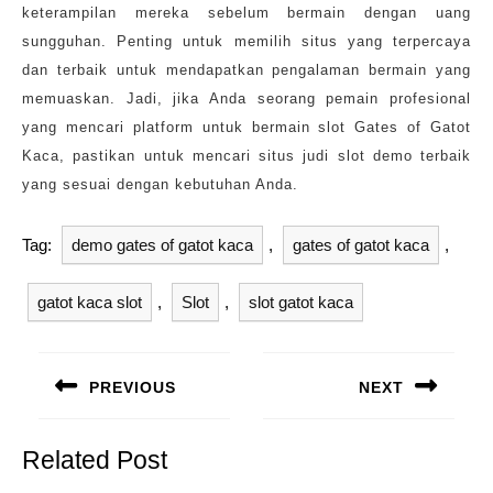
keterampilan mereka sebelum bermain dengan uang
sungguhan. Penting untuk memilih situs yang terpercaya
dan terbaik untuk mendapatkan pengalaman bermain yang
memuaskan. Jadi, jika Anda seorang pemain profesional
yang mencari platform untuk bermain slot Gates of Gatot
Kaca, pastikan untuk mencari situs judi slot demo terbaik
yang sesuai dengan kebutuhan Anda.
Tag:
demo gates of gatot kaca
,
gates of gatot kaca
,
gatot kaca slot
,
Slot
,
slot gatot kaca
Navigasi
pos
PREVIOUS
NEXT
Previous
Next
post:
post:
Related Post