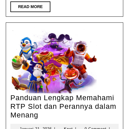
READ
READ MORE
MORE
Panduan Lengkap Memahami
RTP Slot dan Perannya dalam
Panduan
Menang
Lengkap
Januari
Knet
Januari 21, 2026
|
Knet
|
0 Comment
|