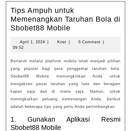
Tips Ampuh untuk
Memenangkan Taruhan Bola di
Tips
Sbobet88 Mobile
Ampuh
April
Knet
April 1, 2024
|
Knet
|
0 Comment
|
untuk
1,
09:52
Memenangkan
2024
Taruhan
Bertaruh melalui platform mobile telah menjadi pilihan
yang populer bagi para penggemar taruhan bola.
Bola
Sbobet88 Mobile memungkinkan Anda untuk
di
mengakses pasar taruhan yang luas dan beragam
Sbobet88
kapan saja dan di mana saja. Namun, untuk
Mobile
meningkatkan peluang kemenangan Anda, berikut
adalah beberapa tips yang perlu Anda pertimbangkan:
1. Gunakan Aplikasi Resmi
Sbobet88 Mobile