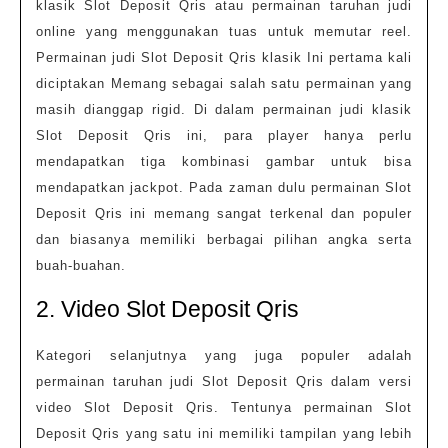
klasik Slot Deposit Qris atau permainan taruhan judi
online yang menggunakan tuas untuk memutar reel.
Permainan judi Slot Deposit Qris klasik Ini pertama kali
diciptakan Memang sebagai salah satu permainan yang
masih dianggap rigid. Di dalam permainan judi klasik
Slot Deposit Qris ini, para player hanya perlu
mendapatkan tiga kombinasi gambar untuk bisa
mendapatkan jackpot. Pada zaman dulu permainan Slot
Deposit Qris ini memang sangat terkenal dan populer
dan biasanya memiliki berbagai pilihan angka serta
buah-buahan.
2. Video Slot Deposit Qris
Kategori selanjutnya yang juga populer adalah
permainan taruhan judi Slot Deposit Qris dalam versi
video Slot Deposit Qris. Tentunya permainan Slot
Deposit Qris yang satu ini memiliki tampilan yang lebih