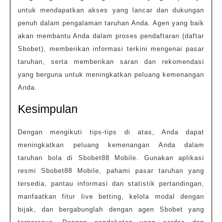
untuk mendapatkan akses yang lancar dan dukungan
penuh dalam pengalaman taruhan Anda. Agen yang baik
akan membantu Anda dalam proses pendaftaran (daftar
Sbobet), memberikan informasi terkini mengenai pasar
taruhan, serta memberikan saran dan rekomendasi
yang berguna untuk meningkatkan peluang kemenangan
Anda.
Kesimpulan
Dengan mengikuti tips-tips di atas, Anda dapat
meningkatkan peluang kemenangan Anda dalam
taruhan bola di Sbobet88 Mobile. Gunakan aplikasi
resmi Sbobet88 Mobile, pahami pasar taruhan yang
tersedia, pantau informasi dan statistik pertandingan,
manfaatkan fitur live betting, kelola modal dengan
bijak, dan bergabunglah dengan agen Sbobet yang