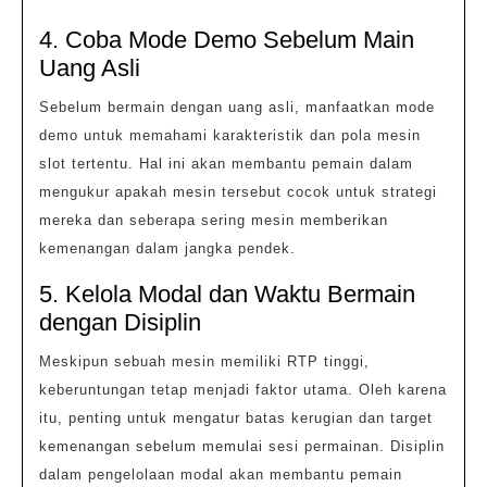
4. Coba Mode Demo Sebelum Main
Uang Asli
Sebelum bermain dengan uang asli, manfaatkan mode
demo untuk memahami karakteristik dan pola mesin
slot tertentu. Hal ini akan membantu pemain dalam
mengukur apakah mesin tersebut cocok untuk strategi
mereka dan seberapa sering mesin memberikan
kemenangan dalam jangka pendek.
5. Kelola Modal dan Waktu Bermain
dengan Disiplin
Meskipun sebuah mesin memiliki RTP tinggi,
keberuntungan tetap menjadi faktor utama. Oleh karena
itu, penting untuk mengatur batas kerugian dan target
kemenangan sebelum memulai sesi permainan. Disiplin
dalam pengelolaan modal akan membantu pemain