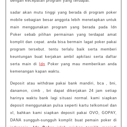
dengan kecepatan program yang terdapat.
sadar akan mutu tinggi yang berada di program poker
mobile sebagian besar anggota lebih menetapkan untuk
main menggunakan program yang berada pada Idn
Poker sebab pilihan permainan yang terdapat amat
komplit dan cepat. anda bisa bermain lagat poker pakai
program tersebut. tentu terlalu baik serta memberi
keuntungan buat kerjakan ambil apkilasi serta daftar
serta main di
Idn
Poker yang mau memberikan anda
kemenangan kapan waktu.
Deposit atau withdraw pakai bank mandiri, bca , bni,
danamon, cimb , bri dapat dikerjakan 24 jam setiap
harinya waktu bank lagi situasi normal. kami siapkan
deposit menggunakan pulsa seperti kartu telkomsel dan
xl, bahkan kami siapkan deposit pakai OVO, GOPAY,
DANA sungguh-sungguh komplit buat pemain poker di