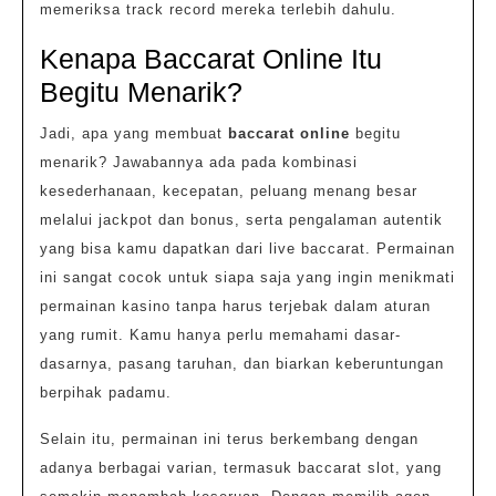
memeriksa track record mereka terlebih dahulu.
Kenapa Baccarat Online Itu
Begitu Menarik?
Jadi, apa yang membuat
baccarat online
begitu
menarik? Jawabannya ada pada kombinasi
kesederhanaan, kecepatan, peluang menang besar
melalui jackpot dan bonus, serta pengalaman autentik
yang bisa kamu dapatkan dari live baccarat. Permainan
ini sangat cocok untuk siapa saja yang ingin menikmati
permainan kasino tanpa harus terjebak dalam aturan
yang rumit. Kamu hanya perlu memahami dasar-
dasarnya, pasang taruhan, dan biarkan keberuntungan
berpihak padamu.
Selain itu, permainan ini terus berkembang dengan
adanya berbagai varian, termasuk baccarat slot, yang