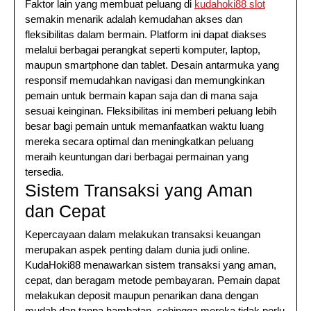
Faktor lain yang membuat peluang di
kudahoki88 slot
semakin menarik adalah kemudahan akses dan
fleksibilitas dalam bermain. Platform ini dapat diakses
melalui berbagai perangkat seperti komputer, laptop,
maupun smartphone dan tablet. Desain antarmuka yang
responsif memudahkan navigasi dan memungkinkan
pemain untuk bermain kapan saja dan di mana saja
sesuai keinginan. Fleksibilitas ini memberi peluang lebih
besar bagi pemain untuk memanfaatkan waktu luang
mereka secara optimal dan meningkatkan peluang
meraih keuntungan dari berbagai permainan yang
tersedia.
Sistem Transaksi yang Aman
dan Cepat
Kepercayaan dalam melakukan transaksi keuangan
merupakan aspek penting dalam dunia judi online.
KudaHoki88 menawarkan sistem transaksi yang aman,
cepat, dan beragam metode pembayaran. Pemain dapat
melakukan deposit maupun penarikan dana dengan
mudah dan tanpa hambatan, sehingga mereka tidak perlu