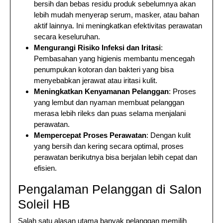
bersih dan bebas residu produk sebelumnya akan
lebih mudah menyerap serum, masker, atau bahan
aktif lainnya. Ini meningkatkan efektivitas perawatan
secara keseluruhan.
Mengurangi Risiko Infeksi dan Iritasi
:
Pembasahan yang higienis membantu mencegah
penumpukan kotoran dan bakteri yang bisa
menyebabkan jerawat atau iritasi kulit.
Meningkatkan Kenyamanan Pelanggan
: Proses
yang lembut dan nyaman membuat pelanggan
merasa lebih rileks dan puas selama menjalani
perawatan.
Mempercepat Proses Perawatan
: Dengan kulit
yang bersih dan kering secara optimal, proses
perawatan berikutnya bisa berjalan lebih cepat dan
efisien.
Pengalaman Pelanggan di Salon
Soleil HB
Salah satu alasan utama banyak pelanggan memilih