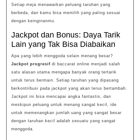
Setiap meja menawarkan peluang taruhan yang
berbeda, dan kamu bisa memilih yang paling sesuai
dengan keinginanmu.
Jackpot dan Bonus: Daya Tarik
Lain yang Tak Bisa Diabaikan
Apa yang lebih menggoda selain menang besar?
Jackpot progresif
di baccarat online menjadi salah
satu alasan utama mengapa banyak orang tertarik
untuk terus bermain. Setiap taruhan yang dipasang
berkontribusi pada jackpot yang akan terus bertambah.
Jackpot ini bisa mencapai angka fantastis, dan
meskipun peluang untuk menang sangat kecil, ide
untuk memenangkan jumlah uang yang sangat besar
dengan taruhan kecil adalah sesuatu yang sangat
menggoda.