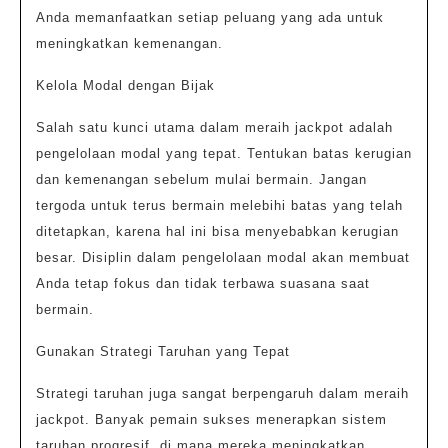
Anda memanfaatkan setiap peluang yang ada untuk
meningkatkan kemenangan.
Kelola Modal dengan Bijak
Salah satu kunci utama dalam meraih jackpot adalah
pengelolaan modal yang tepat. Tentukan batas kerugian
dan kemenangan sebelum mulai bermain. Jangan
tergoda untuk terus bermain melebihi batas yang telah
ditetapkan, karena hal ini bisa menyebabkan kerugian
besar. Disiplin dalam pengelolaan modal akan membuat
Anda tetap fokus dan tidak terbawa suasana saat
bermain.
Gunakan Strategi Taruhan yang Tepat
Strategi taruhan juga sangat berpengaruh dalam meraih
jackpot. Banyak pemain sukses menerapkan sistem
taruhan progresif, di mana mereka meningkatkan