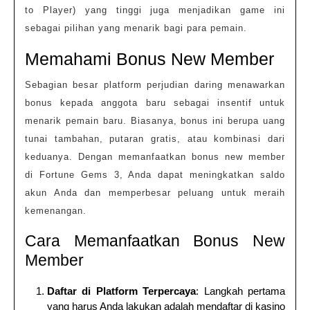
to Player) yang tinggi juga menjadikan game ini
sebagai pilihan yang menarik bagi para pemain.
Memahami Bonus New Member
Sebagian besar platform perjudian daring menawarkan
bonus kepada anggota baru sebagai insentif untuk
menarik pemain baru. Biasanya, bonus ini berupa uang
tunai tambahan, putaran gratis, atau kombinasi dari
keduanya. Dengan memanfaatkan bonus new member
di Fortune Gems 3, Anda dapat meningkatkan saldo
akun Anda dan memperbesar peluang untuk meraih
kemenangan.
Cara Memanfaatkan Bonus New
Member
Daftar di Platform Terpercaya
: Langkah pertama
yang harus Anda lakukan adalah mendaftar di kasino