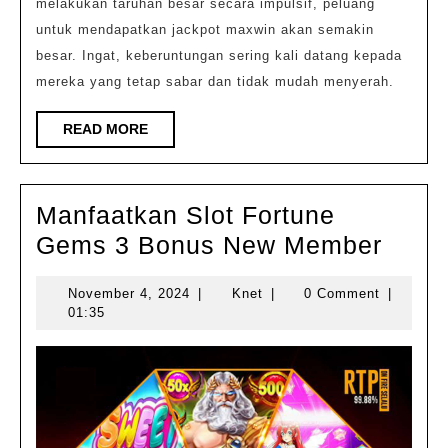
melakukan taruhan besar secara impulsif, peluang
untuk mendapatkan jackpot maxwin akan semakin
besar. Ingat, keberuntungan sering kali datang kepada
mereka yang tetap sabar dan tidak mudah menyerah.
READ
READ MORE
MORE
Manfaatkan Slot Fortune
Manf
Gems 3 Bonus New Member
Slot
November
Knet
November 4, 2024
|
Knet
|
0 Comment
|
Fortu
4,
01:35
Gem
2024
3
Bonu
New