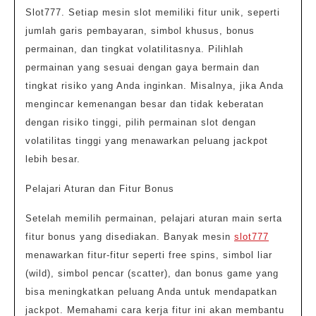
Slot777. Setiap mesin slot memiliki fitur unik, seperti
jumlah garis pembayaran, simbol khusus, bonus
permainan, dan tingkat volatilitasnya. Pilihlah
permainan yang sesuai dengan gaya bermain dan
tingkat risiko yang Anda inginkan. Misalnya, jika Anda
mengincar kemenangan besar dan tidak keberatan
dengan risiko tinggi, pilih permainan slot dengan
volatilitas tinggi yang menawarkan peluang jackpot
lebih besar.
Pelajari Aturan dan Fitur Bonus
Setelah memilih permainan, pelajari aturan main serta
fitur bonus yang disediakan. Banyak mesin
slot777
menawarkan fitur-fitur seperti free spins, simbol liar
(wild), simbol pencar (scatter), dan bonus game yang
bisa meningkatkan peluang Anda untuk mendapatkan
jackpot. Memahami cara kerja fitur ini akan membantu