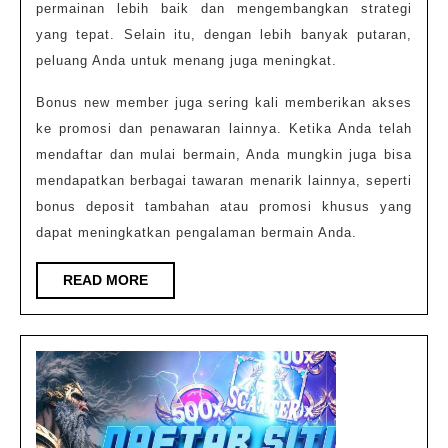
permainan lebih baik dan mengembangkan strategi
yang tepat. Selain itu, dengan lebih banyak putaran,
peluang Anda untuk menang juga meningkat.
Bonus new member juga sering kali memberikan akses
ke promosi dan penawaran lainnya. Ketika Anda telah
mendaftar dan mulai bermain, Anda mungkin juga bisa
mendapatkan berbagai tawaran menarik lainnya, seperti
bonus deposit tambahan atau promosi khusus yang
dapat meningkatkan pengalaman bermain Anda.
READ
READ MORE
MORE