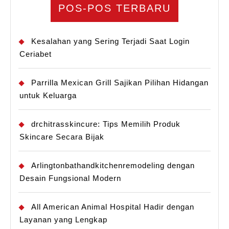
POS-POS TERBARU
Kesalahan yang Sering Terjadi Saat Login
Ceriabet
Parrilla Mexican Grill Sajikan Pilihan Hidangan
untuk Keluarga
drchitrasskincure: Tips Memilih Produk
Skincare Secara Bijak
Arlingtonbathandkitchenremodeling dengan
Desain Fungsional Modern
All American Animal Hospital Hadir dengan
Layanan yang Lengkap