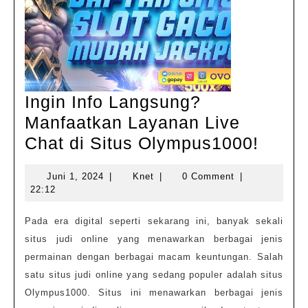
Ingin Info Langsung?
Manfaatkan Layanan Live
Ingin
Chat di Situs Olympus1000!
Info
Juni
Knet
Juni 1, 2024
|
Knet
|
0 Comment
|
Lang
1,
22:12
Manfa
2024
Laya
Pada era digital seperti sekarang ini, banyak sekali
situs judi online yang menawarkan berbagai jenis
Live
permainan dengan berbagai macam keuntungan. Salah
Chat
satu situs judi online yang sedang populer adalah situs
di
Olympus1000. Situs ini menawarkan berbagai jenis
Situs