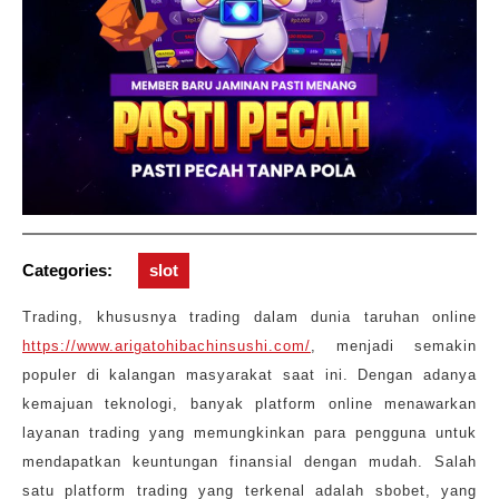
Categories:
slot
Trading, khususnya trading dalam dunia taruhan online
https://www.arigatohibachinsushi.com/
, menjadi semakin
populer di kalangan masyarakat saat ini. Dengan adanya
kemajuan teknologi, banyak platform online menawarkan
layanan trading yang memungkinkan para pengguna untuk
mendapatkan keuntungan finansial dengan mudah. Salah
satu platform trading yang terkenal adalah sbobet, yang