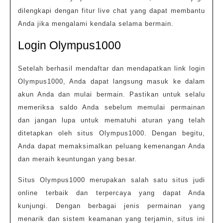
dilengkapi dengan fitur live chat yang dapat membantu
Anda jika mengalami kendala selama bermain.
Login Olympus1000
Setelah berhasil mendaftar dan mendapatkan link login
Olympus1000, Anda dapat langsung masuk ke dalam
akun Anda dan mulai bermain. Pastikan untuk selalu
memeriksa saldo Anda sebelum memulai permainan
dan jangan lupa untuk mematuhi aturan yang telah
ditetapkan oleh situs Olympus1000. Dengan begitu,
Anda dapat memaksimalkan peluang kemenangan Anda
dan meraih keuntungan yang besar.
Situs Olympus1000 merupakan salah satu situs judi
online terbaik dan terpercaya yang dapat Anda
kunjungi. Dengan berbagai jenis permainan yang
menarik dan sistem keamanan yang terjamin, situs ini