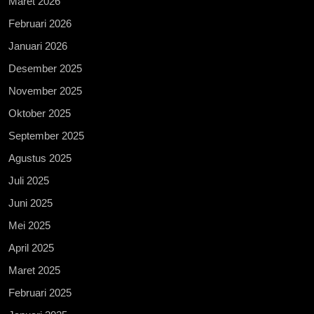
Maret 2026
Februari 2026
Januari 2026
Desember 2025
November 2025
Oktober 2025
September 2025
Agustus 2025
Juli 2025
Juni 2025
Mei 2025
April 2025
Maret 2025
Februari 2025