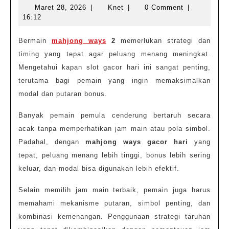
Maret
Knet
Maret 28, 2026
|
Knet
|
0 Comment
|
2
28,
16:12
Gacor
2026
Hari
Bermain
mahjong ways
2
memerlukan strategi dan
timing yang tepat agar peluang menang meningkat.
Ini
Mengetahui kapan slot gacor hari ini sangat penting,
dan
terutama bagi pemain yang ingin memaksimalkan
Jam
modal dan putaran bonus.
Main
Banyak pemain pemula cenderung bertaruh secara
Terbaik
acak tanpa memperhatikan jam main atau pola simbol.
Padahal, dengan
mahjong ways gacor hari
yang
tepat, peluang menang lebih tinggi, bonus lebih sering
keluar, dan modal bisa digunakan lebih efektif.
Selain memilih jam main terbaik, pemain juga harus
memahami mekanisme putaran, simbol penting, dan
kombinasi kemenangan. Penggunaan strategi taruhan