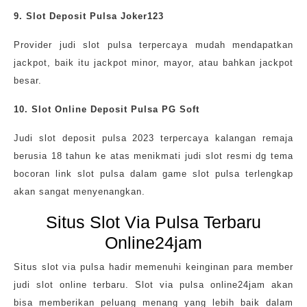
9. Slot Deposit Pulsa Joker123
Provider judi slot pulsa terpercaya mudah mendapatkan
jackpot, baik itu jackpot minor, mayor, atau bahkan jackpot
besar.
10. Slot Online Deposit Pulsa PG Soft
Judi slot deposit pulsa 2023 terpercaya kalangan remaja
berusia 18 tahun ke atas menikmati judi slot resmi dg tema
bocoran link slot pulsa dalam game slot pulsa terlengkap
akan sangat menyenangkan.
Situs Slot Via Pulsa Terbaru
Online24jam
Situs slot via pulsa hadir memenuhi keinginan para member
judi slot online terbaru. Slot via pulsa online24jam akan
bisa memberikan peluang menang yang lebih baik dalam