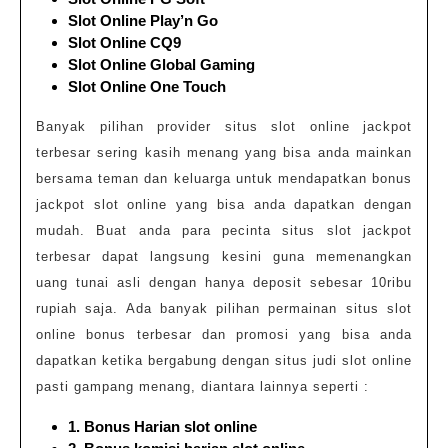
Slot Online Play’n Go
Slot Online CQ9
Slot Online Global Gaming
Slot Online One Touch
Banyak pilihan provider situs slot online jackpot
terbesar sering kasih menang yang bisa anda mainkan
bersama teman dan keluarga untuk mendapatkan bonus
jackpot slot online yang bisa anda dapatkan dengan
mudah. Buat anda para pecinta situs slot jackpot
terbesar dapat langsung kesini guna memenangkan
uang tunai asli dengan hanya deposit sebesar 10ribu
rupiah saja. Ada banyak pilihan permainan situs slot
online bonus terbesar dan promosi yang bisa anda
dapatkan ketika bergabung dengan situs judi slot online
pasti gampang menang, diantara lainnya seperti :
1. Bonus Harian slot online