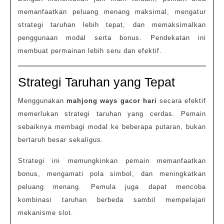
memanfaatkan peluang menang maksimal, mengatur
strategi taruhan lebih tepat, dan memaksimalkan
penggunaan modal serta bonus. Pendekatan ini
membuat permainan lebih seru dan efektif.
Strategi Taruhan yang Tepat
Menggunakan
mahjong ways gacor hari
secara efektif
memerlukan strategi taruhan yang cerdas. Pemain
sebaiknya membagi modal ke beberapa putaran, bukan
bertaruh besar sekaligus.
Strategi ini memungkinkan pemain memanfaatkan
bonus, mengamati pola simbol, dan meningkatkan
peluang menang. Pemula juga dapat mencoba
kombinasi taruhan berbeda sambil mempelajari
mekanisme slot.