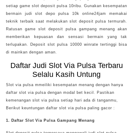
setiap game slot deposit pulsa 10ribu. Gunakan kesempatan
bermain judi slot depo pulsa 10k online24jam memakai
teknik terbaik saat melakukan slot deposit pulsa termurah.
Ratusan game slot deposit pulsa gampang menang akan
memberikan kepuasan dan sensasi bermain yang tak
terlupakan. Deposit slot pulsa 10000 winrate tertinggi bisa
di mainkan dengan aman.
Daftar Judi Slot Via Pulsa Terbaru
Selalu Kasih Untung
Slot via pulsa mmeiliki kesempatan menang dengan hanya
daftar slot via pulsa dengan modal bet kecil. Pastikan
kemenangan slot via pulsa setiap hari ada di tanganmu,
Berikut keuntungan daftar slot via pulsa paling gacor :
1. Daftar Slot Via Pulsa Gampang Menang
Slot deposit pulsa terpercaya mengawali judi slot pulsa