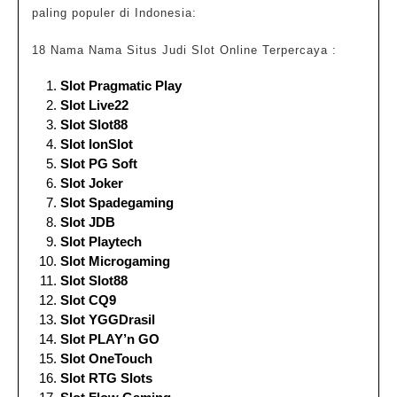
paling populer di Indonesia:
18 Nama Nama Situs Judi Slot Online Terpercaya :
Slot Pragmatic Play
Slot Live22
Slot Slot88
Slot IonSlot
Slot PG Soft
Slot Joker
Slot Spadegaming
Slot JDB
Slot Playtech
Slot Microgaming
Slot Slot88
Slot CQ9
Slot YGGDrasil
Slot PLAY’n GO
Slot OneTouch
Slot RTG Slots