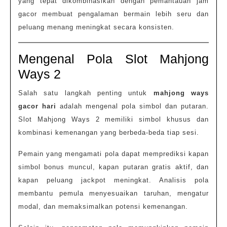
yang tepat dikombinasikan dengan pemantauan jam
gacor membuat pengalaman bermain lebih seru dan
peluang menang meningkat secara konsisten.
Mengenal Pola Slot Mahjong
Ways 2
Salah satu langkah penting untuk
mahjong ways
gacor hari
adalah mengenal pola simbol dan putaran.
Slot Mahjong Ways 2 memiliki simbol khusus dan
kombinasi kemenangan yang berbeda-beda tiap sesi.
Pemain yang mengamati pola dapat memprediksi kapan
simbol bonus muncul, kapan putaran gratis aktif, dan
kapan peluang jackpot meningkat. Analisis pola
membantu pemula menyesuaikan taruhan, mengatur
modal, dan memaksimalkan potensi kemenangan.