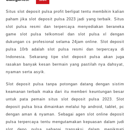
Situs slot deposit pulsa profit berlipat tentu membikin kalian
paham jika slot deposit pulsa 2023 jadi yang terbaik. Situs
slot pulsa resmi dan terpercaya menyediakan beraneka
game slot pulsa telkomsel dan slot pulsa xl dengan
dukungan cs profesional selama 24jam online. Slot deposit
pulsa 10rb adalah slot pulsa resmi dan terpercaya di
Indonesia. Sekarang tipe slot deposit pulsa akan juga
rasakan banyak kesan bermain yang pastilah nya dahsyat,
nyaman serta asyik.
Slot deposit pulsa tanpa potongan datang dengan sistim
keamanan terbaik maka dari itu memberi keuntungan besar
untuk pata pemain situs slot deposit pulsa 2023. Slot
deposit pulsa bisa dimainkan melalui hp android, tablet, pc
dengan aman & nyaman. Sebagai agen slot online deposit
pulsa terpercaya tentu mengutamakan kepuasan dalam judi
slot depo pulsa sebagai transaksi dalam menikmati