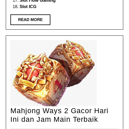
Slot Flow Gaming
Slot ICG
READ
READ MORE
MORE
Mahjong Ways 2 Gacor Hari
Mahjong
Ini dan Jam Main Terbaik
Ways