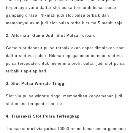
terpercaya yaitu daftar slot pulsa termurah benar-benar
gampang dirasa. Nikmati judi slot pulsa terbaik dan
mempunyai akun judi slot pulsa terbaik cuma 5 menit saja.
2. Alternatif Game Judi Slot Pulsa Terbaru
Game slot deposit pulsa terbaik akan dapat dimainkan saat
daftar slot via pulsa. Nikmati epngalaman bermain slot via
pulsa terupdate untuk menerima profit daftar judi slot pulsa
terbaik tiap-tiap hari.
3. Slot Pulsa Winrate Tinggi
Slot via pulsa winrate tinggi memberikan kenyamanan judi
slot online terupdate hari ini.
4. Transaksi Slot Pulsa Terlengkap
Transaksi
slot via pulsa
10000 resmi benar-benar gampang