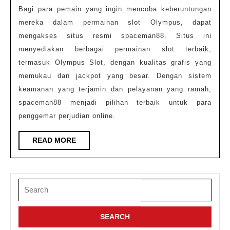
Bagi para pemain yang ingin mencoba keberuntungan
mereka dalam permainan slot Olympus, dapat
mengakses situs resmi spaceman88. Situs ini
menyediakan berbagai permainan slot terbaik,
termasuk Olympus Slot, dengan kualitas grafis yang
memukau dan jackpot yang besar. Dengan sistem
keamanan yang terjamin dan pelayanan yang ramah,
spaceman88 menjadi pilihan terbaik untuk para
penggemar perjudian online.
READ
READ MORE
MORE
Search
for: