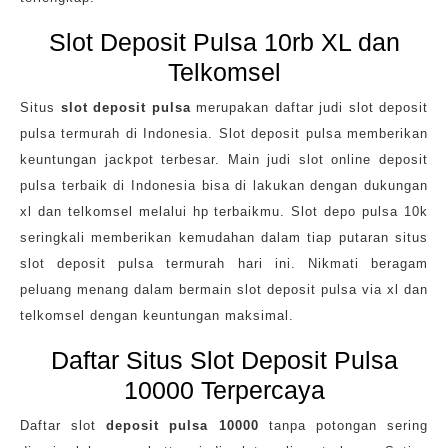
Slot Deposit Pulsa 10rb XL dan
Telkomsel
Situs
slot deposit pulsa
merupakan daftar judi slot deposit
pulsa termurah di Indonesia. Slot deposit pulsa memberikan
keuntungan jackpot terbesar. Main judi slot online deposit
pulsa terbaik di Indonesia bisa di lakukan dengan dukungan
xl dan telkomsel melalui hp terbaikmu. Slot depo pulsa 10k
seringkali memberikan kemudahan dalam tiap putaran situs
slot deposit pulsa termurah hari ini. Nikmati beragam
peluang menang dalam bermain slot deposit pulsa via xl dan
telkomsel dengan keuntungan maksimal.
Daftar Situs Slot Deposit Pulsa
10000 Terpercaya
Daftar slot
deposit pulsa 10000
tanpa potongan sering