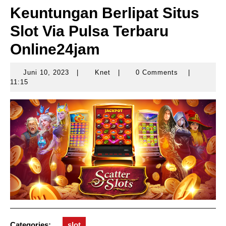
Keuntungan Berlipat Situs
Slot Via Pulsa Terbaru
Online24jam
Juni 10, 2023
|
Knet
|
0 Comments
|
Juni
Knet
11:15
10,
2023
Categories:
slot