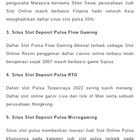
pengusaha Malaysia bernama Shen Seow, perusahaan Judi
Slot Online masih berbasis Filipina hadir seluruh Asia
menghadirkan daftar situs slot pulsa 10rb.
3. Situs Slot Deposit Pulsa Flow Gaming
Daftar Slot Pulsa Flow Gaming dikenal terbaik sebagai Slot
Online Resmi penggemar daftar casino online terbaru telah
beroperasi sejak 2007 masih berbasis game Siprus.
4. Situs Slot Deposit Pulsa RTG
Dafatr slot Pulsa Terpercaya 2022 sering kasih menang.
Daftar slot online gacor Live dari Isle of Man serta sebuah
perusahaan Hongkong.
5. Situs Slot Deposit Pulsa Microgaming
Situs slot pulsa memberikan inovasi Judi Slot Online Pulsa
khususnya pada kategori judi slot pulsa terbaik pada