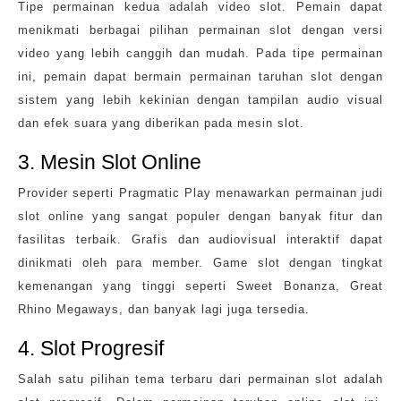
Tipe permainan kedua adalah video slot. Pemain dapat
menikmati berbagai pilihan permainan slot dengan versi
video yang lebih canggih dan mudah. Pada tipe permainan
ini, pemain dapat bermain permainan taruhan slot dengan
sistem yang lebih kekinian dengan tampilan audio visual
dan efek suara yang diberikan pada mesin slot.
3. Mesin Slot Online
Provider seperti Pragmatic Play menawarkan permainan judi
slot online yang sangat populer dengan banyak fitur dan
fasilitas terbaik. Grafis dan audiovisual interaktif dapat
dinikmati oleh para member. Game slot dengan tingkat
kemenangan yang tinggi seperti Sweet Bonanza, Great
Rhino Megaways, dan banyak lagi juga tersedia.
4. Slot Progresif
Salah satu pilihan tema terbaru dari permainan slot adalah