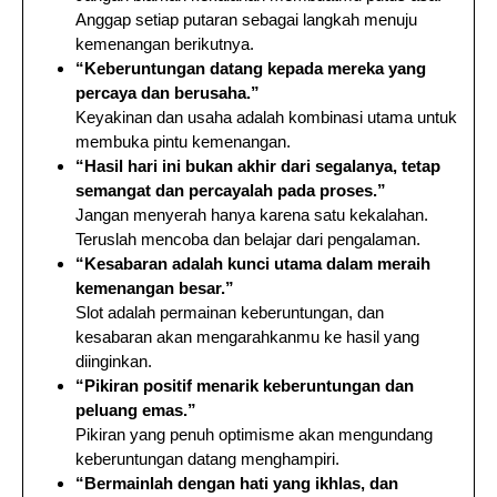
Anggap setiap putaran sebagai langkah menuju
kemenangan berikutnya.
“Keberuntungan datang kepada mereka yang
percaya dan berusaha.”
Keyakinan dan usaha adalah kombinasi utama untuk
membuka pintu kemenangan.
“Hasil hari ini bukan akhir dari segalanya, tetap
semangat dan percayalah pada proses.”
Jangan menyerah hanya karena satu kekalahan.
Teruslah mencoba dan belajar dari pengalaman.
“Kesabaran adalah kunci utama dalam meraih
kemenangan besar.”
Slot adalah permainan keberuntungan, dan
kesabaran akan mengarahkanmu ke hasil yang
diinginkan.
“Pikiran positif menarik keberuntungan dan
peluang emas.”
Pikiran yang penuh optimisme akan mengundang
keberuntungan datang menghampiri.
“Bermainlah dengan hati yang ikhlas, dan