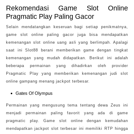
Rekomendasi Game Slot Online
Pragmatic Play Paling Gacor
Selain mendatangkan keseruan bagi setiap penikmatnya,
game slot online paling gacor juga bisa mendapatkan
kemenangan slot online uang asli yang berlimpah. Apalagi
saat ini Slot88 berani memberikan game dengan tingkat
kemenangan yang mudah didapatkan. Berikut ini adalah
beberapa permainan yang dihadirkan oleh provider
Pragmatic Play yang memberikan kemenangan judi slot
online gampang menang jackpot terbesar.
Gates Of Olympus
Permainan yang mengusung tema tentang dewa Zeus ini
menjadi permainan paling favorit yang ada di game
pragmatic play. Game slot online dengan kemudahan
mendapatkan jackpot slot terbesar ini memiliki RTP hingga