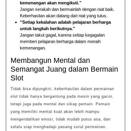
kemenangan akan mengikuti.”
Jangan serakah dan bermainlah dengan niat baik.
Keberhasilan akan datang dari niat yang tulus.
“Setiap kekalahan adalah pelajaran berharga
untuk langkah berikutnya.”
Jangan takut gagal, karena setiap kegagalan
memberi pelajaran berharga dalam meraih
kemenangan.
Membangun Mental dan
Semangat Juang dalam Bermain
Slot
Tidak bisa dipungkiri, keberhasilan dalam permainan
slot tidak hanya bergantung pada mesin yang gacor,
tetapi juga pada mental dan sikap pemain. Pemain
yang memiliki mental kuat akan lebih mampu
mengendalikan emosi, tidak mudah putus asa, dan
selalu siap menghadapi pasang surut permainan.