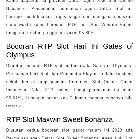
Kamu dapatkan di provider Daftar agen Judi Slot Online
Habanero. Penampilan permainan agen Daftar Slot ini
bertopik buah-buahan tropis segar dan menganakemaskan
mata waktu kamu bermain. RTP Link Slot Winrate Paling
tinggi ini terhitung tinggi loh yakni 95.80%.
Bocoran RTP Slot Hari Ini Gates of
Olympus
Diurutan bocoran RTP slot pertama ada Gates of Olympus.
Permainan Link Slot dari Pragmatic Play ini terlalu kondang
sekali loh di grup pemain Referensi Slot Online Gacor
Indonesia. Nilai RTP paling tinggi permainan ini ialah
96.51%, Lumayan besar kan ? kamu mampu cobanya bila
tertarik.
RTP Slot Maxwin Sweet Bonanza
Diurutan kedua bocoran slot gacor malam ini 2023 ada
Permainan agen Daftar Slot Sweet Bonanza, Agen Judi Slot