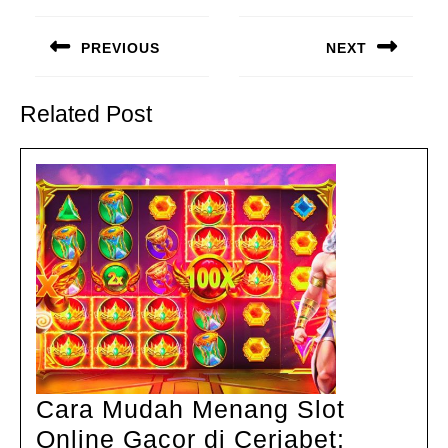
Navigasi
pos
PREVIOUS
NEXT
Previous
Next
post:
post:
Related Post
Cara Mudah Menang Slot
Online Gacor di Ceriabet: