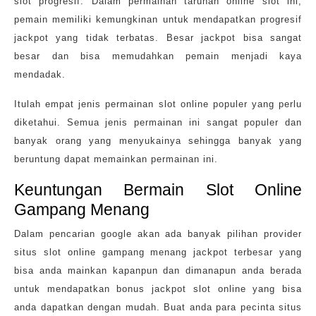
slot progresif. Dalam permainan taruhan online slot ini,
pemain memiliki kemungkinan untuk mendapatkan progresif
jackpot yang tidak terbatas. Besar jackpot bisa sangat
besar dan bisa memudahkan pemain menjadi kaya
mendadak.
Itulah empat jenis permainan slot online populer yang perlu
diketahui. Semua jenis permainan ini sangat populer dan
banyak orang yang menyukainya sehingga banyak yang
beruntung dapat memainkan permainan ini.
Keuntungan Bermain Slot Online
Gampang Menang
Dalam pencarian google akan ada banyak pilihan provider
situs slot online gampang menang jackpot terbesar yang
bisa anda mainkan kapanpun dan dimanapun anda berada
untuk mendapatkan bonus jackpot slot online yang bisa
anda dapatkan dengan mudah. Buat anda para pecinta situs