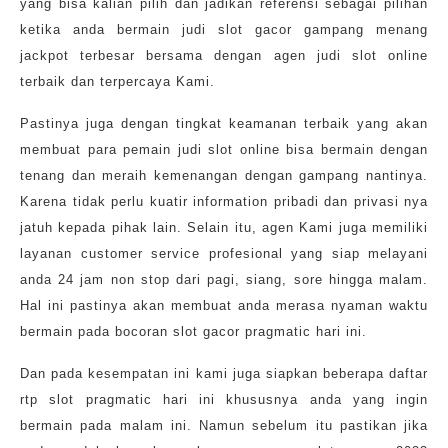
yang bisa kalian pilih dan jadikan referensi sebagai pilihan
ketika anda bermain judi slot gacor gampang menang
jackpot terbesar bersama dengan agen judi slot online
terbaik dan terpercaya Kami.
Pastinya juga dengan tingkat keamanan terbaik yang akan
membuat para pemain judi slot online bisa bermain dengan
tenang dan meraih kemenangan dengan gampang nantinya.
Karena tidak perlu kuatir information pribadi dan privasi nya
jatuh kepada pihak lain. Selain itu, agen Kami juga memiliki
layanan customer service profesional yang siap melayani
anda 24 jam non stop dari pagi, siang, sore hingga malam.
Hal ini pastinya akan membuat anda merasa nyaman waktu
bermain pada bocoran slot gacor pragmatic hari ini.
Dan pada kesempatan ini kami juga siapkan beberapa daftar
rtp slot pragmatic hari ini khususnya anda yang ingin
bermain pada malam ini. Namun sebelum itu pastikan jika