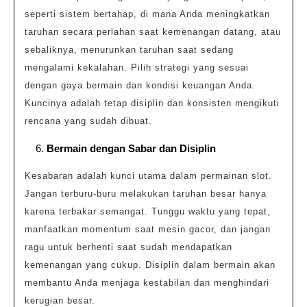
seperti sistem bertahap, di mana Anda meningkatkan
taruhan secara perlahan saat kemenangan datang, atau
sebaliknya, menurunkan taruhan saat sedang
mengalami kekalahan. Pilih strategi yang sesuai
dengan gaya bermain dan kondisi keuangan Anda.
Kuncinya adalah tetap disiplin dan konsisten mengikuti
rencana yang sudah dibuat.
Bermain dengan Sabar dan Disiplin
Kesabaran adalah kunci utama dalam permainan slot.
Jangan terburu-buru melakukan taruhan besar hanya
karena terbakar semangat. Tunggu waktu yang tepat,
manfaatkan momentum saat mesin gacor, dan jangan
ragu untuk berhenti saat sudah mendapatkan
kemenangan yang cukup. Disiplin dalam bermain akan
membantu Anda menjaga kestabilan dan menghindari
kerugian besar.