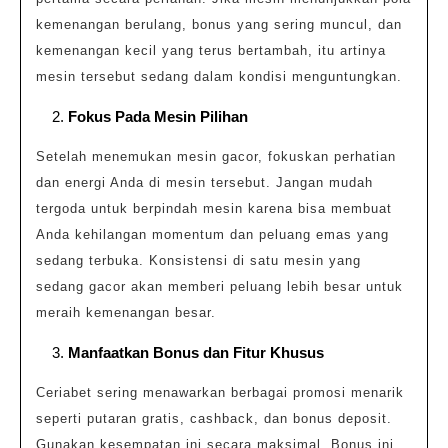
kemenangan berulang, bonus yang sering muncul, dan
kemenangan kecil yang terus bertambah, itu artinya
mesin tersebut sedang dalam kondisi menguntungkan.
Fokus Pada Mesin Pilihan
Setelah menemukan mesin gacor, fokuskan perhatian
dan energi Anda di mesin tersebut. Jangan mudah
tergoda untuk berpindah mesin karena bisa membuat
Anda kehilangan momentum dan peluang emas yang
sedang terbuka. Konsistensi di satu mesin yang
sedang gacor akan memberi peluang lebih besar untuk
meraih kemenangan besar.
Manfaatkan Bonus dan Fitur Khusus
Ceriabet sering menawarkan berbagai promosi menarik
seperti putaran gratis, cashback, dan bonus deposit.
Gunakan kesempatan ini secara maksimal. Bonus ini