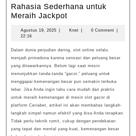
Rahasia Sederhana untuk
Cara
Meraih Jackpot
Mudah
Agustus
Knet
Agustus 19, 2025
|
Knet
|
0 Comment
|
Menang
19,
22:16
Slot
2025
Online
Dalam dunia perjudian daring, slot online selalu
menjadi primadona karena sensasi dan peluang besar
Gacor
yang ditawarkannya. Belum lagi saat mesin
di
menunjukkan tanda-tanda “gacor,” peluang untuk
Ceriabet:
menggapai kemenangan besar pun semakin terbuka
Rahasia
lebar. Jika Anda ingin tahu cara mudah dan praktis
Sederhana
untuk meraih kemenangan di mesin slot gacor di
untuk
platform Ceriabet, artikel ini akan membahas langkah-
langkah simpel namun efektif yang bisa Anda terapkan.
Meraih
Tidak perlu teknik rumit, cukup dengan pendekatan
Jackpot
yang tepat dan mental yang kuat, kemenangan besar