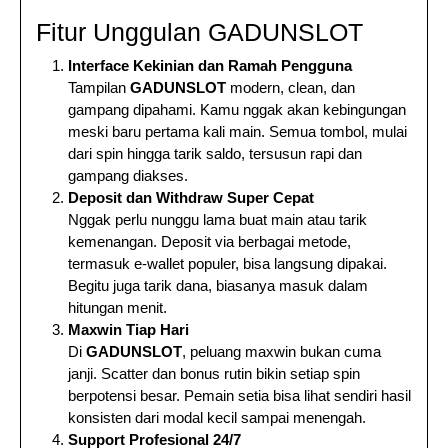
Fitur Unggulan GADUNSLOT
Interface Kekinian dan Ramah Pengguna
Tampilan
GADUNSLOT
modern, clean, dan
gampang dipahami. Kamu nggak akan kebingungan
meski baru pertama kali main. Semua tombol, mulai
dari spin hingga tarik saldo, tersusun rapi dan
gampang diakses.
Deposit dan Withdraw Super Cepat
Nggak perlu nunggu lama buat main atau tarik
kemenangan. Deposit via berbagai metode,
termasuk e-wallet populer, bisa langsung dipakai.
Begitu juga tarik dana, biasanya masuk dalam
hitungan menit.
Maxwin Tiap Hari
Di
GADUNSLOT
, peluang maxwin bukan cuma
janji. Scatter dan bonus rutin bikin setiap spin
berpotensi besar. Pemain setia bisa lihat sendiri hasil
konsisten dari modal kecil sampai menengah.
Support Profesional 24/7