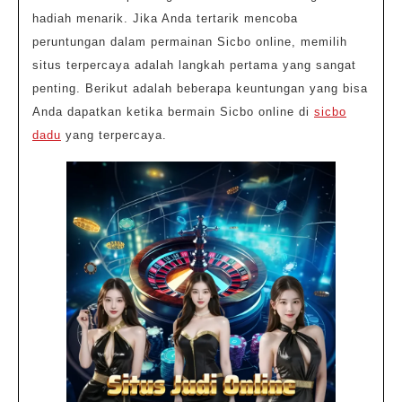
Situs
hadiah menarik. Jika Anda tertarik mencoba
Terpercaya
peruntungan dalam permainan Sicbo online, memilih
situs terpercaya adalah langkah pertama yang sangat
penting. Berikut adalah beberapa keuntungan yang bisa
Anda dapatkan ketika bermain Sicbo online di
sicbo
dadu
yang terpercaya.