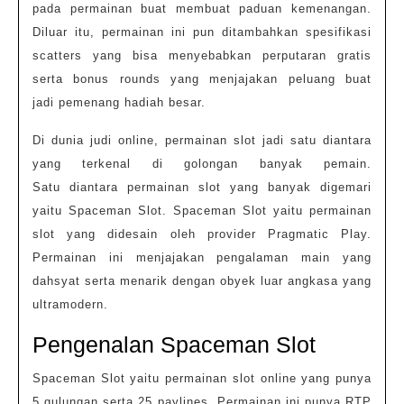
pada permainan buat membuat paduan kemenangan.
Diluar itu, permainan ini pun ditambahkan spesifikasi
scatters yang bisa menyebabkan perputaran gratis
serta bonus rounds yang menjajakan peluang buat
jadi pemenang hadiah besar.
Di dunia judi online, permainan slot jadi satu diantara
yang terkenal di golongan banyak pemain.
Satu diantara permainan slot yang banyak digemari
yaitu Spaceman Slot. Spaceman Slot yaitu permainan
slot yang didesain oleh provider Pragmatic Play.
Permainan ini menjajakan pengalaman main yang
dahsyat serta menarik dengan obyek luar angkasa yang
ultramodern.
Pengenalan Spaceman Slot
Spaceman Slot yaitu permainan slot online yang punya
5 gulungan serta 25 paylines. Permainan ini punya RTP