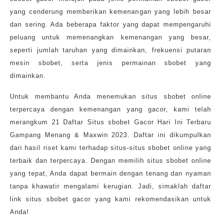
yang cenderung memberikan kemenangan yang lebih besar
dan sering. Ada beberapa faktor yang dapat mempengaruhi
peluang untuk memenangkan kemenangan yang besar,
seperti jumlah taruhan yang dimainkan, frekuensi putaran
mesin sbobet, serta jenis permainan sbobet yang
dimainkan.
Untuk membantu Anda menemukan situs sbobet online
terpercaya dengan kemenangan yang gacor, kami telah
merangkum 21 Daftar Situs sbobet Gacor Hari Ini Terbaru
Gampang Menang & Maxwin 2023. Daftar ini dikumpulkan
dari hasil riset kami terhadap situs-situs sbobet online yang
terbaik dan terpercaya. Dengan memilih situs sbobet online
yang tepat, Anda dapat bermain dengan tenang dan nyaman
tanpa khawatir mengalami kerugian. Jadi, simaklah daftar
link situs sbobet gacor yang kami rekomendasikan untuk
Anda!