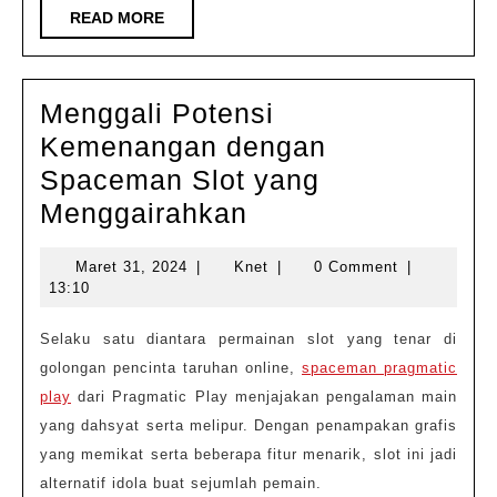
READ
READ MORE
MORE
Menggali Potensi
Kemenangan dengan
Spaceman Slot yang
Menggali
Menggairahkan
Potensi
Maret
Knet
Maret 31, 2024
|
Knet
|
0 Comment
|
Kemenangan
31,
13:10
dengan
2024
Spaceman
Selaku satu diantara permainan slot yang tenar di
golongan pencinta taruhan online,
spaceman pragmatic
Slot
play
dari Pragmatic Play menjajakan pengalaman main
yang
yang dahsyat serta melipur. Dengan penampakan grafis
Menggairahkan
yang memikat serta beberapa fitur menarik, slot ini jadi
alternatif idola buat sejumlah pemain.