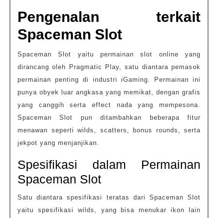
Pengenalan terkait
Spaceman Slot
Spaceman Slot yaitu permainan slot online yang
dirancang oleh Pragmatic Play, satu diantara pemasok
permainan penting di industri iGaming. Permainan ini
punya obyek luar angkasa yang memikat, dengan grafis
yang canggih serta effect nada yang mempesona.
Spaceman Slot pun ditambahkan beberapa fitur
menawan seperti wilds, scatters, bonus rounds, serta
jekpot yang menjanjikan.
Spesifikasi dalam Permainan
Spaceman Slot
Satu diantara spesifikasi teratas dari Spaceman Slot
yaitu spesifikasi wilds, yang bisa menukar ikon lain