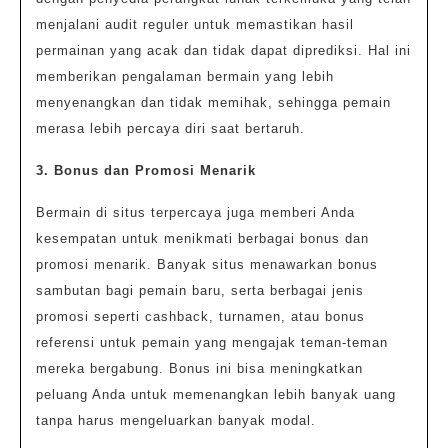
menjalani audit reguler untuk memastikan hasil
permainan yang acak dan tidak dapat diprediksi. Hal ini
memberikan pengalaman bermain yang lebih
menyenangkan dan tidak memihak, sehingga pemain
merasa lebih percaya diri saat bertaruh.
3. Bonus dan Promosi Menarik
Bermain di situs terpercaya juga memberi Anda
kesempatan untuk menikmati berbagai bonus dan
promosi menarik. Banyak situs menawarkan bonus
sambutan bagi pemain baru, serta berbagai jenis
promosi seperti cashback, turnamen, atau bonus
referensi untuk pemain yang mengajak teman-teman
mereka bergabung. Bonus ini bisa meningkatkan
peluang Anda untuk memenangkan lebih banyak uang
tanpa harus mengeluarkan banyak modal.