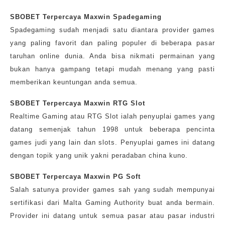
SBOBET Terpercaya Maxwin Spadegaming
Spadegaming sudah menjadi satu diantara provider games
yang paling favorit dan paling populer di beberapa pasar
taruhan online dunia. Anda bisa nikmati permainan yang
bukan hanya gampang tetapi mudah menang yang pasti
memberikan keuntungan anda semua.
SBOBET Terpercaya Maxwin RTG Slot
Realtime Gaming atau RTG Slot ialah penyuplai games yang
datang semenjak tahun 1998 untuk beberapa pencinta
games judi yang lain dan slots. Penyuplai games ini datang
dengan topik yang unik yakni peradaban china kuno.
SBOBET Terpercaya Maxwin PG Soft
Salah satunya provider games sah yang sudah mempunyai
sertifikasi dari Malta Gaming Authority buat anda bermain.
Provider ini datang untuk semua pasar atau pasar industri