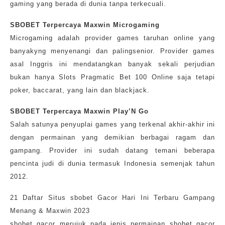
gaming yang berada di dunia tanpa terkecuali.
SBOBET Terpercaya Maxwin Microgaming
Microgaming adalah provider games taruhan online yang
banyakyng menyenangi dan palingsenior. Provider games
asal Inggris ini mendatangkan banyak sekali perjudian
bukan hanya Slots Pragmatic Bet 100 Online saja tetapi
poker, baccarat, yang lain dan blackjack.
SBOBET Terpercaya Maxwin Play’N Go
Salah satunya penyuplai games yang terkenal akhir-akhir ini
dengan permainan yang demikian berbagai ragam dan
gampang. Provider ini sudah datang temani beberapa
pencinta judi di dunia termasuk Indonesia semenjak tahun
2012.
21 Daftar Situs sbobet Gacor Hari Ini Terbaru Gampang
Menang & Maxwin 2023
sbobet gacor merujuk pada jenis permainan sbobet gacor