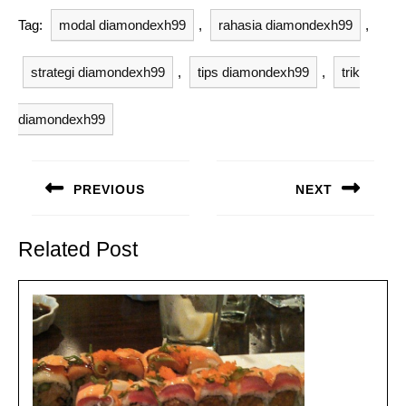
Tag:
modal diamondexh99
,
rahasia diamondexh99
,
strategi diamondexh99
,
tips diamondexh99
,
trik
diamondexh99
Navigasi
pos
PREVIOUS
NEXT
Previous
Next
post:
post:
Related Post