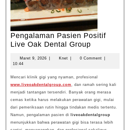
Pengalaman Pasien Positif
Pengalam
Live Oak Dental Group
Pasien
Maret
Knet
Maret 9, 2026
|
Knet
|
0 Comment
|
Positif
9,
10:44
Live
2026
Oak
Mencari klinik gigi yang nyaman, profesional
www.liveoakdentalgroup.com
, dan ramah sering kali
Dental
menjadi tantangan tersendiri. Banyak orang merasa
Group
cemas ketika harus melakukan perawatan gigi, mulai
dari pemeriksaan rutin hingga tindakan medis tertentu.
Namun, pengalaman pasien di
liveoakdentalgroup
menunjukkan bahwa perawatan gigi bisa terasa lebih
santai, menyenangkan, dan profesional sekaligus.