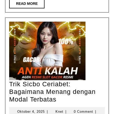
READ
READ MORE
MORE
Trik Sicbo Ceriabet:
Bagaimana Menang dengan
Trik
Modal Terbatas
Sicbo
Oktober
Knet
Oktober 4, 2025
|
Knet
|
0 Comment
|