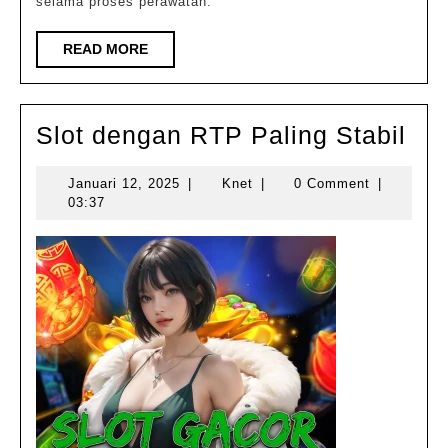
selama proses perawatan.
READ
READ MORE
MORE
Slo
Slot dengan RTP Paling Stabil
de
Januari
Knet
Januari 12, 2025
|
Knet
|
0 Comment
|
RT
12,
03:37
Pal
2025
Sta