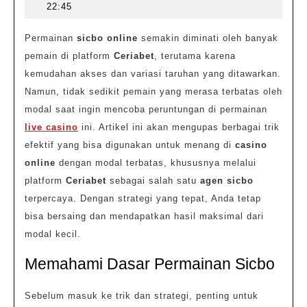
Ceriabet:
4,
22:45
Bagaimana
2025
Menang
Permainan
sicbo online
semakin diminati oleh banyak
pemain di platform
Ceriabet
, terutama karena
dengan
kemudahan akses dan variasi taruhan yang ditawarkan.
Modal
Namun, tidak sedikit pemain yang merasa terbatas oleh
Terbatas
modal saat ingin mencoba peruntungan di permainan
live casino
ini. Artikel ini akan mengupas berbagai trik
efektif yang bisa digunakan untuk menang di
casino
online
dengan modal terbatas, khususnya melalui
platform
Ceriabet
sebagai salah satu
agen sicbo
terpercaya. Dengan strategi yang tepat, Anda tetap
bisa bersaing dan mendapatkan hasil maksimal dari
modal kecil.
Memahami Dasar Permainan Sicbo
Sebelum masuk ke trik dan strategi, penting untuk