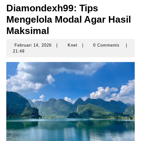
Diamondexh99: Tips
Mengelola Modal Agar Hasil
Maksimal
Februari 14, 2026
|
Knet
|
0 Comments
|
Februari
Knet
21:49
14,
2026