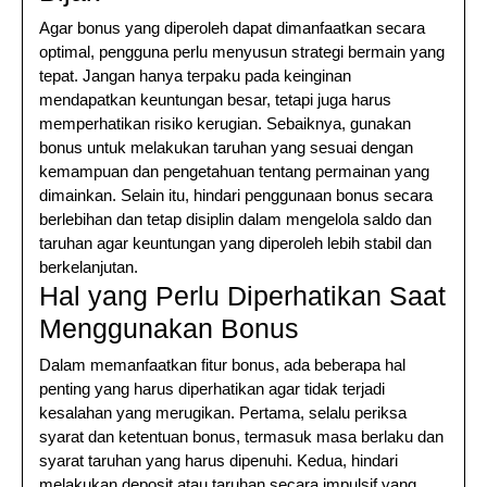
Agar bonus yang diperoleh dapat dimanfaatkan secara
optimal, pengguna perlu menyusun strategi bermain yang
tepat. Jangan hanya terpaku pada keinginan
mendapatkan keuntungan besar, tetapi juga harus
memperhatikan risiko kerugian. Sebaiknya, gunakan
bonus untuk melakukan taruhan yang sesuai dengan
kemampuan dan pengetahuan tentang permainan yang
dimainkan. Selain itu, hindari penggunaan bonus secara
berlebihan dan tetap disiplin dalam mengelola saldo dan
taruhan agar keuntungan yang diperoleh lebih stabil dan
berkelanjutan.
Hal yang Perlu Diperhatikan Saat
Menggunakan Bonus
Dalam memanfaatkan fitur bonus, ada beberapa hal
penting yang harus diperhatikan agar tidak terjadi
kesalahan yang merugikan. Pertama, selalu periksa
syarat dan ketentuan bonus, termasuk masa berlaku dan
syarat taruhan yang harus dipenuhi. Kedua, hindari
melakukan deposit atau taruhan secara impulsif yang