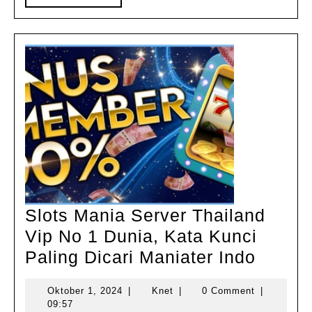
MORE
Slots Mania Server Thailand
Vip No 1 Dunia, Kata Kunci
Slots
Paling Dicari Maniater Indo
Mania
Oktober
Knet
Oktober 1, 2024
|
Knet
|
0 Comment
|
Server
1,
09:57