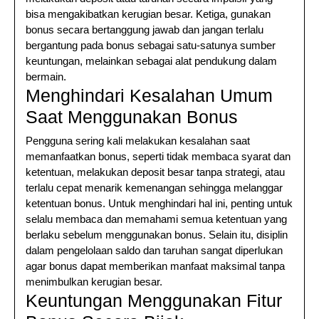
bisa mengakibatkan kerugian besar. Ketiga, gunakan
bonus secara bertanggung jawab dan jangan terlalu
bergantung pada bonus sebagai satu-satunya sumber
keuntungan, melainkan sebagai alat pendukung dalam
bermain.
Menghindari Kesalahan Umum
Saat Menggunakan Bonus
Pengguna sering kali melakukan kesalahan saat
memanfaatkan bonus, seperti tidak membaca syarat dan
ketentuan, melakukan deposit besar tanpa strategi, atau
terlalu cepat menarik kemenangan sehingga melanggar
ketentuan bonus. Untuk menghindari hal ini, penting untuk
selalu membaca dan memahami semua ketentuan yang
berlaku sebelum menggunakan bonus. Selain itu, disiplin
dalam pengelolaan saldo dan taruhan sangat diperlukan
agar bonus dapat memberikan manfaat maksimal tanpa
menimbulkan kerugian besar.
Keuntungan Menggunakan Fitur