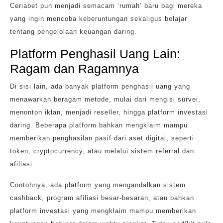
Ceriabet pun menjadi semacam ‘rumah’ baru bagi mereka
yang ingin mencoba keberuntungan sekaligus belajar
tentang pengelolaan keuangan daring.
Platform Penghasil Uang Lain:
Ragam dan Ragamnya
Di sisi lain, ada banyak platform penghasil uang yang
menawarkan beragam metode, mulai dari mengisi survei,
menonton iklan, menjadi reseller, hingga platform investasi
daring. Beberapa platform bahkan mengklaim mampu
memberikan penghasilan pasif dari aset digital, seperti
token, cryptocurrency, atau melalui sistem referral dan
afiliasi.
Contohnya, ada platform yang mengandalkan sistem
cashback, program afiliasi besar-besaran, atau bahkan
platform investasi yang mengklaim mampu memberikan