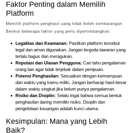
Faktor Penting dalam Memilih
Platform
Memilih platform penghasil uang tidak boleh sembarangan.
Berikut beberapa faktor yang perlu dipertimbangkan:
Legalitas dan Keamanan:
Pastikan platform tersebut
legal dan aman digunakan. Jangan tergoda tawaran yang
terlalu bagus dan meragukan.
Reputasi dan Ulasan Pengguna:
Cari tahu pengalaman
orang lain agar tidak terjebak dalam penipuan.
Potensi Penghasilan:
Sesuaikan dengan kemampuan
dan waktu yang kamu miliki. Jangan berharap hasil besar
dalam waktu singkat jika belum punya pengalaman.
Risiko dan Disiplin:
Selalu ingat bahwa semua bentuk
penghasilan daring memiliki risiko. Disiplin dan
pengelolaan keuangan adalah kunci utama.
Kesimpulan: Mana yang Lebih
Baik?