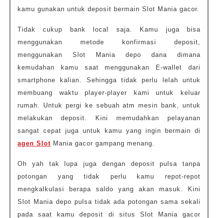
kamu gunakan untuk deposit bermain Slot Mania gacor.
Tidak cukup bank local saja. Kamu juga bisa
menggunakan metode konfirmasi deposit,
menggunakan Slot Mania depo dana dimana
kemudahan kamu saat menggunakan E-wallet dari
smartphone kalian. Sehingga tidak perlu lelah untuk
membuang waktu player-player kami untuk keluar
rumah. Untuk pergi ke sebuah atm mesin bank, untuk
melakukan deposit. Kini memudahkan pelayanan
sangat cepat juga untuk kamu yang ingin bermain di
agen Slot
Mania gacor gampang menang.
Oh yah tak lupa juga dengan deposit pulsa tanpa
potongan yang tidak perlu kamu repot-repot
mengkalkulasi berapa saldo yang akan masuk. Kini
Slot Mania depo pulsa tidak ada potongan sama sekali
pada saat kamu deposit di situs Slot Mania gacor