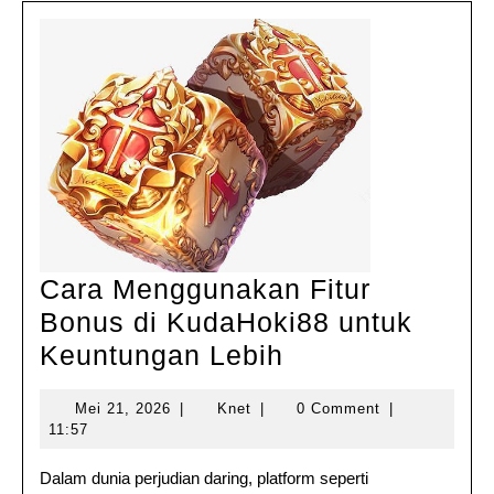
Cara Menggunakan Fitur
Bonus di KudaHoki88 untuk
Cara
Keuntungan Lebih
Menggunakan
Mei
Knet
Mei 21, 2026
|
Knet
|
0 Comment
|
Fitur
21,
11:57
Bonus
2026
Dalam dunia perjudian daring, platform seperti
di