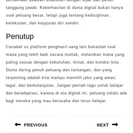
tanggung jawab. Keberhasilan di dunia digital bukan hanya
soal peluang besar, tetapi juga tentang kedisiplinan,
ketekunan, dan kejujuran diri sendiri.
Penutup
Ceriabet vs platform penghasil uang lain bukanlah soal
mana yang lebih baik secara mutlak, melainkan mana yang
paling sesuai dengan kebutuhan, minat, dan kondisi kita.
Dunia daring penuh peluang dan tantangan, dan yang
terpenting adalah kita mampu memilih jalur yang aman,
legal, dan berkelanjutan. Jangan pernah ragu untuk belajar
dan beradaptasi, karena di era digital ini, peluang selalu ada
bagi mereka yang mau berusaha dan terus belajar.
Navigasi
pos
PREVIOUS
NEXT