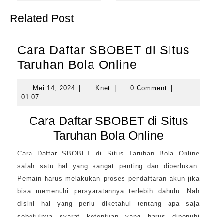
Previous
Next
post:
post:
Related Post
Cara Daftar SBOBET di Situs
Cara
Taruhan Bola Online
Daftar
Mei
Knet
Mei 14, 2024
|
Knet
|
0 Comment
|
SBOBET
14,
01:07
di
2024
Cara Daftar SBOBET di Situs
Situs
Taruhan Bola Online
Taruhan
Bola
Cara Daftar SBOBET di Situs Taruhan Bola Online
Online
salah satu hal yang sangat penting dan diperlukan.
Pemain harus melakukan proses pendaftaran akun jika
bisa memenuhi persyaratannya terlebih dahulu. Nah
disini hal yang perlu diketahui tentang apa saja
sebetulnya syarat ketentuan yang harus dipenuhi