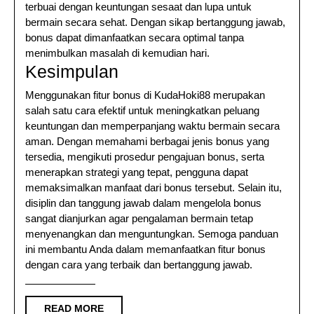
terbuai dengan keuntungan sesaat dan lupa untuk
bermain secara sehat. Dengan sikap bertanggung jawab,
bonus dapat dimanfaatkan secara optimal tanpa
menimbulkan masalah di kemudian hari.
Kesimpulan
Menggunakan fitur bonus di KudaHoki88 merupakan
salah satu cara efektif untuk meningkatkan peluang
keuntungan dan memperpanjang waktu bermain secara
aman. Dengan memahami berbagai jenis bonus yang
tersedia, mengikuti prosedur pengajuan bonus, serta
menerapkan strategi yang tepat, pengguna dapat
memaksimalkan manfaat dari bonus tersebut. Selain itu,
disiplin dan tanggung jawab dalam mengelola bonus
sangat dianjurkan agar pengalaman bermain tetap
menyenangkan dan menguntungkan. Semoga panduan
ini membantu Anda dalam memanfaatkan fitur bonus
dengan cara yang terbaik dan bertanggung jawab.
READ
READ MORE