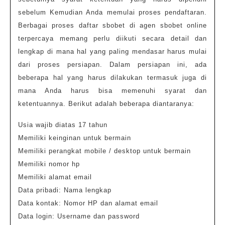
sebelum Kemudian Anda memulai proses pendaftaran.
Berbagai proses daftar sbobet di agen sbobet online
terpercaya memang perlu diikuti secara detail dan
lengkap di mana hal yang paling mendasar harus mulai
dari proses persiapan. Dalam persiapan ini, ada
beberapa hal yang harus dilakukan termasuk juga di
mana Anda harus bisa memenuhi syarat dan
ketentuannya. Berikut adalah beberapa diantaranya:
Usia wajib diatas 17 tahun
Memiliki keinginan untuk bermain
Memiliki perangkat mobile / desktop untuk bermain
Memiliki nomor hp
Memiliki alamat email
Data pribadi: Nama lengkap
Data kontak: Nomor HP dan alamat email
Data login: Username dan password