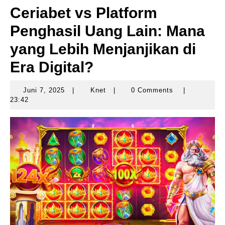
Ceriabet vs Platform
Penghasil Uang Lain: Mana
yang Lebih Menjanjikan di
Era Digital?
Juni 7, 2025
|
Knet
|
0 Comments
|
Juni
Knet
23:42
7,
2025