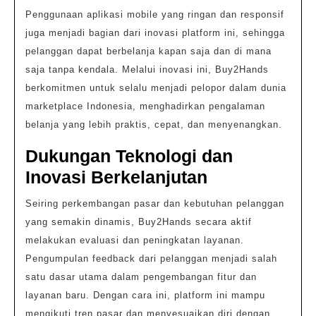
Penggunaan aplikasi mobile yang ringan dan responsif
juga menjadi bagian dari inovasi platform ini, sehingga
pelanggan dapat berbelanja kapan saja dan di mana
saja tanpa kendala. Melalui inovasi ini, Buy2Hands
berkomitmen untuk selalu menjadi pelopor dalam dunia
marketplace Indonesia, menghadirkan pengalaman
belanja yang lebih praktis, cepat, dan menyenangkan.
Dukungan Teknologi dan
Inovasi Berkelanjutan
Seiring perkembangan pasar dan kebutuhan pelanggan
yang semakin dinamis, Buy2Hands secara aktif
melakukan evaluasi dan peningkatan layanan.
Pengumpulan feedback dari pelanggan menjadi salah
satu dasar utama dalam pengembangan fitur dan
layanan baru. Dengan cara ini, platform ini mampu
mengikuti tren pasar dan menyesuaikan diri dengan