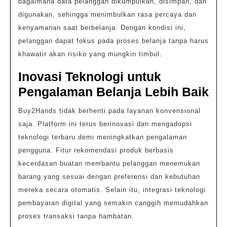
bagaimana data pelanggan dikumpulkan, disimpan, dan
digunakan, sehingga menimbulkan rasa percaya dan
kenyamanan saat berbelanja. Dengan kondisi ini,
pelanggan dapat fokus pada proses belanja tanpa harus
khawatir akan risiko yang mungkin timbul.
Inovasi Teknologi untuk
Pengalaman Belanja Lebih Baik
Buy2Hands tidak berhenti pada layanan konvensional
saja. Platform ini terus berinovasi dan mengadopsi
teknologi terbaru demi meningkatkan pengalaman
pengguna. Fitur rekomendasi produk berbasis
kecerdasan buatan membantu pelanggan menemukan
barang yang sesuai dengan preferensi dan kebutuhan
mereka secara otomatis. Selain itu, integrasi teknologi
pembayaran digital yang semakin canggih memudahkan
proses transaksi tanpa hambatan.