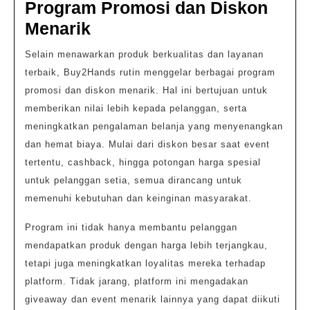
Program Promosi dan Diskon
Menarik
Selain menawarkan produk berkualitas dan layanan
terbaik, Buy2Hands rutin menggelar berbagai program
promosi dan diskon menarik. Hal ini bertujuan untuk
memberikan nilai lebih kepada pelanggan, serta
meningkatkan pengalaman belanja yang menyenangkan
dan hemat biaya. Mulai dari diskon besar saat event
tertentu, cashback, hingga potongan harga spesial
untuk pelanggan setia, semua dirancang untuk
memenuhi kebutuhan dan keinginan masyarakat.
Program ini tidak hanya membantu pelanggan
mendapatkan produk dengan harga lebih terjangkau,
tetapi juga meningkatkan loyalitas mereka terhadap
platform. Tidak jarang, platform ini mengadakan
giveaway dan event menarik lainnya yang dapat diikuti