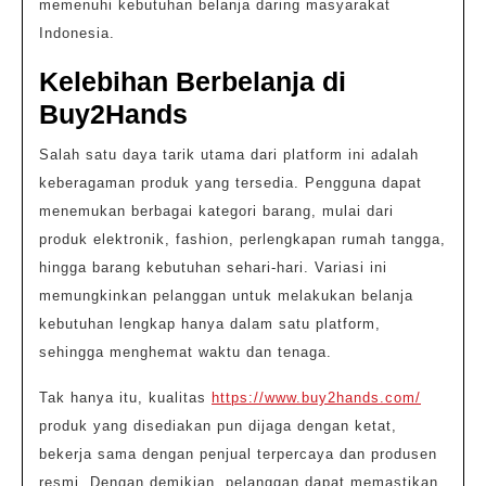
memenuhi kebutuhan belanja daring masyarakat
Indonesia.
Kelebihan Berbelanja di
Buy2Hands
Salah satu daya tarik utama dari platform ini adalah
keberagaman produk yang tersedia. Pengguna dapat
menemukan berbagai kategori barang, mulai dari
produk elektronik, fashion, perlengkapan rumah tangga,
hingga barang kebutuhan sehari-hari. Variasi ini
memungkinkan pelanggan untuk melakukan belanja
kebutuhan lengkap hanya dalam satu platform,
sehingga menghemat waktu dan tenaga.
Tak hanya itu, kualitas
https://www.buy2hands.com/
produk yang disediakan pun dijaga dengan ketat,
bekerja sama dengan penjual terpercaya dan produsen
resmi. Dengan demikian, pelanggan dapat memastikan