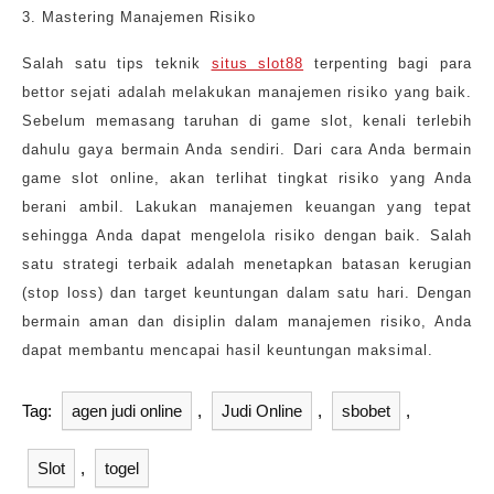
3. Mastering Manajemen Risiko
Salah satu tips teknik
situs slot88
terpenting bagi para
bettor sejati adalah melakukan manajemen risiko yang baik.
Sebelum memasang taruhan di game slot, kenali terlebih
dahulu gaya bermain Anda sendiri. Dari cara Anda bermain
game slot online, akan terlihat tingkat risiko yang Anda
berani ambil. Lakukan manajemen keuangan yang tepat
sehingga Anda dapat mengelola risiko dengan baik. Salah
satu strategi terbaik adalah menetapkan batasan kerugian
(stop loss) dan target keuntungan dalam satu hari. Dengan
bermain aman dan disiplin dalam manajemen risiko, Anda
dapat membantu mencapai hasil keuntungan maksimal.
Tag:
agen judi online
,
Judi Online
,
sbobet
,
Slot
,
togel