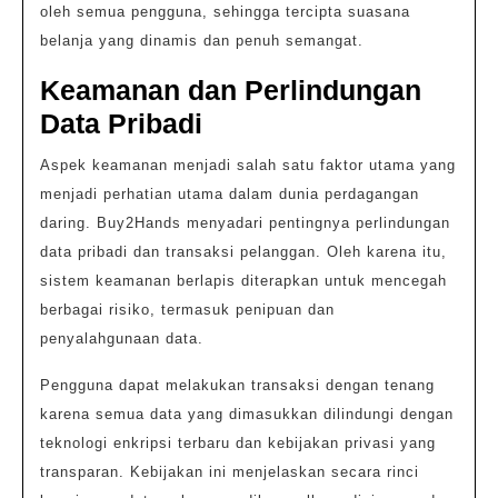
oleh semua pengguna, sehingga tercipta suasana
belanja yang dinamis dan penuh semangat.
Keamanan dan Perlindungan
Data Pribadi
Aspek keamanan menjadi salah satu faktor utama yang
menjadi perhatian utama dalam dunia perdagangan
daring. Buy2Hands menyadari pentingnya perlindungan
data pribadi dan transaksi pelanggan. Oleh karena itu,
sistem keamanan berlapis diterapkan untuk mencegah
berbagai risiko, termasuk penipuan dan
penyalahgunaan data.
Pengguna dapat melakukan transaksi dengan tenang
karena semua data yang dimasukkan dilindungi dengan
teknologi enkripsi terbaru dan kebijakan privasi yang
transparan. Kebijakan ini menjelaskan secara rinci