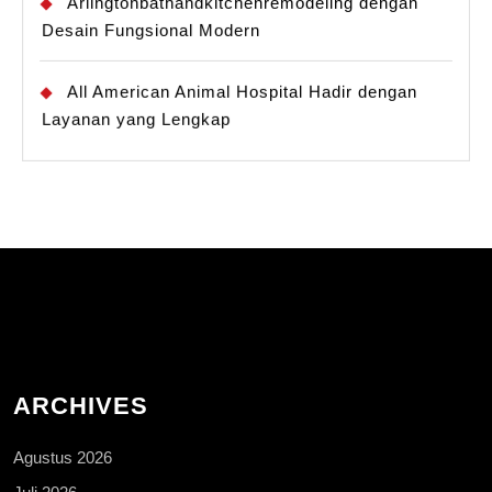
Arlingtonbathandkitchenremodeling dengan
Desain Fungsional Modern
All American Animal Hospital Hadir dengan
Layanan yang Lengkap
ARCHIVES
Agustus 2026