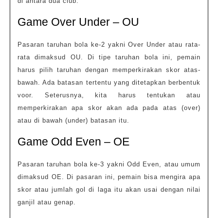
di antara dua club.
Game Over Under – OU
Pasaran taruhan bola ke-2 yakni Over Under atau rata-
rata dimaksud OU. Di tipe taruhan bola ini, pemain
harus pilih taruhan dengan memperkirakan skor atas-
bawah. Ada batasan tertentu yang ditetapkan berbentuk
voor. Seterusnya, kita harus tentukan atau
memperkirakan apa skor akan ada pada atas (over)
atau di bawah (under) batasan itu.
Game Odd Even – OE
Pasaran taruhan bola ke-3 yakni Odd Even, atau umum
dimaksud OE. Di pasaran ini, pemain bisa mengira apa
skor atau jumlah gol di laga itu akan usai dengan nilai
ganjil atau genap.