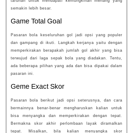
taruhan untuk mendapati kemungkinan menang yang
semakin lebih besar.
Game Total Goal
Pasaran bola keseluruhan gol jadi opsi yang populer
dan gampang di ikuti. Langkah kerjanya yaitu dengan
memperkirakan berapakah jumlah gol akhir yang bisa
terwujud dari laga sepak bola yang diadakan. Tentu,
ada beberapa pilihan yang ada dan bisa dipakai dalam
pasaran ini.
Geme Exact Skor
Pasaran bola berikut jadi opsi seterusnya, dan cara
bermainnya benar-benar mengharuskan kalian untuk
bisa menyangka dan memperkirakan dengan tepat.
Bermakna skor akhir perlombaan layak diramalkan
tepat. Misalkan, bila kalian menyangka skor