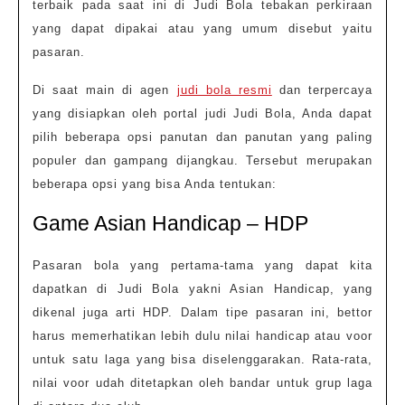
terbaik pada saat ini di Judi Bola tebakan perkiraan
yang dapat dipakai atau yang umum disebut yaitu
pasaran.
Di saat main di agen
judi bola resmi
dan terpercaya
yang disiapkan oleh portal judi Judi Bola, Anda dapat
pilih beberapa opsi panutan dan panutan yang paling
populer dan gampang dijangkau. Tersebut merupakan
beberapa opsi yang bisa Anda tentukan:
Game Asian Handicap – HDP
Pasaran bola yang pertama-tama yang dapat kita
dapatkan di Judi Bola yakni Asian Handicap, yang
dikenal juga arti HDP. Dalam tipe pasaran ini, bettor
harus memerhatikan lebih dulu nilai handicap atau voor
untuk satu laga yang bisa diselenggarakan. Rata-rata,
nilai voor udah ditetapkan oleh bandar untuk grup laga