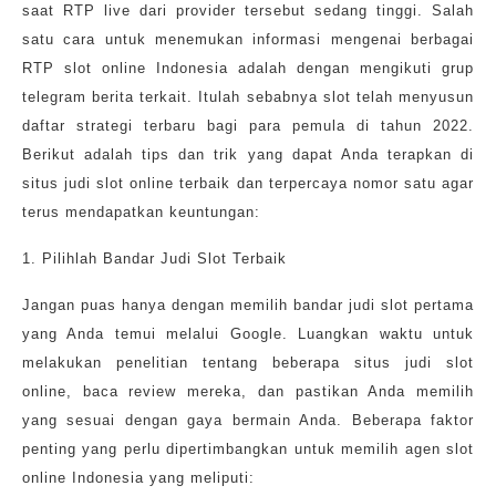
saat RTP live dari provider tersebut sedang tinggi. Salah
satu cara untuk menemukan informasi mengenai berbagai
RTP slot online Indonesia adalah dengan mengikuti grup
telegram berita terkait. Itulah sebabnya slot telah menyusun
daftar strategi terbaru bagi para pemula di tahun 2022.
Berikut adalah tips dan trik yang dapat Anda terapkan di
situs judi slot online terbaik dan terpercaya nomor satu agar
terus mendapatkan keuntungan:
1. Pilihlah Bandar Judi Slot Terbaik
Jangan puas hanya dengan memilih bandar judi slot pertama
yang Anda temui melalui Google. Luangkan waktu untuk
melakukan penelitian tentang beberapa situs judi slot
online, baca review mereka, dan pastikan Anda memilih
yang sesuai dengan gaya bermain Anda. Beberapa faktor
penting yang perlu dipertimbangkan untuk memilih agen slot
online Indonesia yang meliputi: