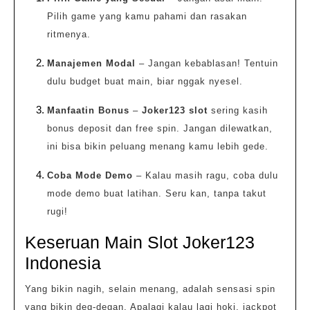
Pilih game yang kamu pahami dan rasakan
ritmenya.
Manajemen Modal
– Jangan kebablasan! Tentuin
dulu budget buat main, biar nggak nyesel.
Manfaatin Bonus
–
Joker123 slot
sering kasih
bonus deposit dan free spin. Jangan dilewatkan,
ini bisa bikin peluang menang kamu lebih gede.
Coba Mode Demo
– Kalau masih ragu, coba dulu
mode demo buat latihan. Seru kan, tanpa takut
rugi!
Keseruan Main Slot Joker123
Indonesia
Yang bikin nagih, selain menang, adalah sensasi spin
yang bikin deg-degan. Apalagi kalau lagi hoki, jackpot