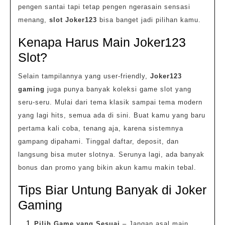
Banya
pengen santai tapi tetap pengen ngerasain sensasi
menang,
slot Joker123
bisa banget jadi pilihan kamu.
Kenapa Harus Main Joker123
Slot?
Selain tampilannya yang user-friendly,
Joker123
gaming
juga punya banyak koleksi game slot yang
seru-seru. Mulai dari tema klasik sampai tema modern
yang lagi hits, semua ada di sini. Buat kamu yang baru
pertama kali coba, tenang aja, karena sistemnya
gampang dipahami. Tinggal daftar, deposit, dan
langsung bisa muter slotnya. Serunya lagi, ada banyak
bonus dan promo yang bikin akun kamu makin tebal.
Tips Biar Untung Banyak di Joker
Gaming
Pilih Game yang Sesuai
– Jangan asal main.