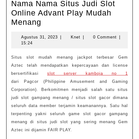
Nama Nama Situs Judi Slot
Online Advant Play Mudah
Nama
Menang
Nama
Agustus
Knet
Agustus 31, 2023
|
Knet
|
0 Comment
|
Situs
31,
15:24
Judi
2023
Slot
Situs slot mudah menang jackpot terbesar Gem
Aztec telah mendapatkan kepercayaan dan license
Online
bersertifikasi
slot server kamboja no 1
Advant
dari Pagcor (Philippine Amusement and Gaming
Play
Corporation). Berkomitmen menjadi salah satu situs
Mudah
judi slot gampang menang / situs slot gacor dimana
Menang
seluruh data member terjamin keamanannya. Satu hal
terpenting yakni seluruh game slot gacor gampang
menang di situs judi slot yang sering menang Gem
Aztec ini dijamin FAIR PLAY.