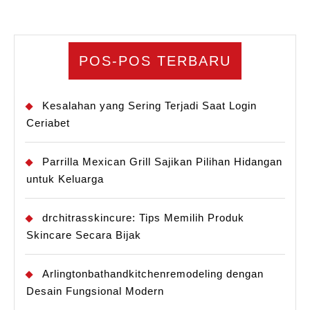
POS-POS TERBARU
Kesalahan yang Sering Terjadi Saat Login
Ceriabet
Parrilla Mexican Grill Sajikan Pilihan Hidangan
untuk Keluarga
drchitrasskincure: Tips Memilih Produk
Skincare Secara Bijak
Arlingtonbathandkitchenremodeling dengan
Desain Fungsional Modern