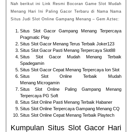
Nah berikut ini Link Resmi Bocoran Game Slot Mudah
Menang Hari Ini Paling Gacor Terbaru di Nama Nama
Situs Judi Slot Online Gampang Menang – Gem Aztec:
Situs Slot Gacor Gampang Menang Terpercaya
Pragmatic Play
Situs Slot Gacor Menang Terus Terbaik Joker123
Situs Slot Gacor Pasti Menang Terpercaya Slot88
Situs Slot Gacor Mudah Menang Terbaik
Spadegamin
Situs Slot Gacor Cepat Menang Terpercaya Ion Slot
Situs Slot Online Terbaik Mudah
Menang Microgamin
Situs Slot Online Paling Gampang Menang
Terpercaya PG Soft
Situs Slot Online Pasti Menang Terbaik Habaner
Situs Slot Online Terpercaya Gampang Menang CQ
Situs Slot Online Cepat Menang Terbaik Playtech
Kumpulan Situs Slot Gacor Hari