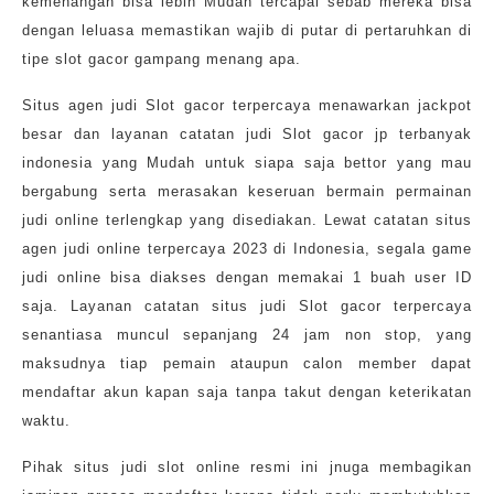
kemenangan bisa lebih Mudah tercapai sebab mereka bisa
dengan leluasa memastikan wajib di putar di pertaruhkan di
tipe slot gacor gampang menang apa.
Situs agen judi Slot gacor terpercaya menawarkan jackpot
besar dan layanan catatan judi Slot gacor jp terbanyak
indonesia yang Mudah untuk siapa saja bettor yang mau
bergabung serta merasakan keseruan bermain permainan
judi online terlengkap yang disediakan. Lewat catatan situs
agen judi online terpercaya 2023 di Indonesia, segala game
judi online bisa diakses dengan memakai 1 buah user ID
saja. Layanan catatan situs judi Slot gacor terpercaya
senantiasa muncul sepanjang 24 jam non stop, yang
maksudnya tiap pemain ataupun calon member dapat
mendaftar akun kapan saja tanpa takut dengan keterikatan
waktu.
Pihak situs judi slot online resmi ini jnuga membagikan