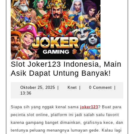
Slot Joker123 Indonesia, Main
Slot
Asik Dapat Untung Banyak!
Joker
Oktober
Knet
Oktober 25, 2025
|
Knet
|
0 Comment
|
Indone
25,
13:36
Main
2025
Asik
Siapa sih yang nggak kenal sama
joker123
? Buat para
pecinta slot online, platform ini jadi salah satu favorit
Dapat
karena gampang banget dimainkan, grafisnya kece, dan
Untun
tentunya peluang menangnya lumayan gede. Kalau lagi