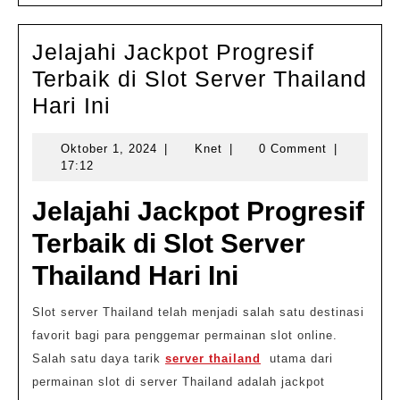
Jelajahi Jackpot Progresif
Terbaik di Slot Server Thailand
Jelajahi
Hari Ini
Jackpot
Oktober
Knet
Oktober 1, 2024
|
Knet
|
0 Comment
|
Progresif
1,
17:12
Terbaik
2024
Jelajahi Jackpot Progresif
di
Slot
Terbaik di Slot Server
Server
Thailand Hari Ini
Thailand
Slot server Thailand telah menjadi salah satu destinasi
Hari
favorit bagi para penggemar permainan slot online.
Ini
Salah satu daya tarik
server thailand
utama dari
permainan slot di server Thailand adalah jackpot