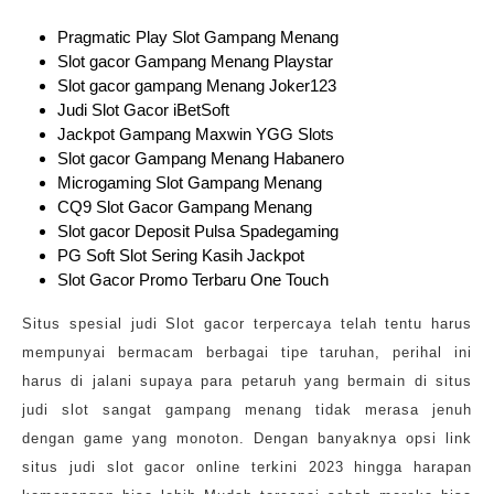
Pragmatic Play Slot Gampang Menang
Slot gacor Gampang Menang Playstar
Slot gacor gampang Menang Joker123
Judi Slot Gacor iBetSoft
Jackpot Gampang Maxwin YGG Slots
Slot gacor Gampang Menang Habanero
Microgaming Slot Gampang Menang
CQ9 Slot Gacor Gampang Menang
Slot gacor Deposit Pulsa Spadegaming
PG Soft Slot Sering Kasih Jackpot
Slot Gacor Promo Terbaru One Touch
Situs spesial judi Slot gacor terpercaya telah tentu harus
mempunyai bermacam berbagai tipe taruhan, perihal ini
harus di jalani supaya para petaruh yang bermain di situs
judi slot sangat gampang menang tidak merasa jenuh
dengan game yang monoton. Dengan banyaknya opsi link
situs judi slot gacor online terkini 2023 hingga harapan